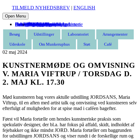
TILMELD NYHEDSBREV
|
ENGLISH
Open Menu
Besøg
Udstillinger
Laboratoriet
Arrangementer
Udeskole
Om Munkeruphus
Støt
Café
Entré
Åbningstider
Find vej
Butik
Omvisning
Aktuelle
Kommende
Tidligere
Kommende
Tidligere
Munkeruphus i dag
Husets arkitektur og historie
Gunnar Aagaard Andersen
Have og strand
Leje af Munkeruphus
Organisation
Stillinger
Persondatapolitik
Støt Munkeruphus
Bliv kunstven
Bliv frivillig
Bliv sponsor
Tak til
Besøg
Udstillinger
Laboratoriet
Arrangementer
Udeskole
Om Munkeruphus
Støt
Café
02
maj
2024
KUNSTNERMØDE OG OMVISNING
V. MARIA VIFTRUP / TORSDAG D.
2. MAJ KL. 17.30
Mød kunstneren bag vores aktulle udstilling JORDSANS, Maria
Viftrup, til en aften med artist talk og omvisning ved kunstneren selv
efterfulgt af muligheden for at spise mad i caféen bagefter.
Først vil Maria fortælle om hendes kunstneriske praksis som
spekulativ designer, der bl.a. har fokus på affald, skidt, indholdet af
fejebakker og ikke mindst JORD. Maria fortæller om baggrunden
for udstillingen JORDSANS og viser rundt i de forskellige rum og