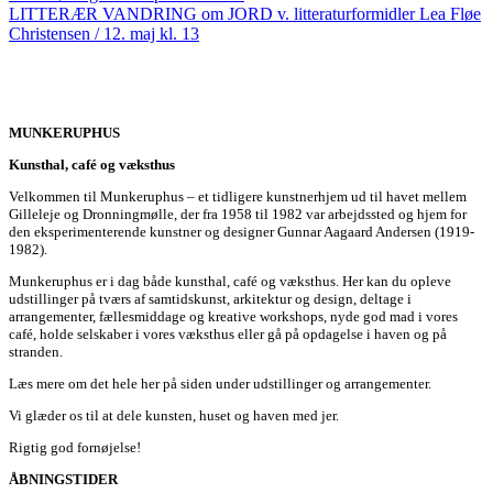
LITTERÆR VANDRING om JORD v. litteraturformidler Lea Fløe
Christensen / 12. maj kl. 13
MUNKERUPHUS
Kunsthal, café og væksthus
Velkommen til Munkeruphus – et tidligere kunstnerhjem ud til havet mellem
Gilleleje og Dronningmølle, der fra 1958 til 1982 var arbejdssted og hjem for
den eksperimenterende kunstner og designer Gunnar Aagaard Andersen (1919-
1982).
Munkeruphus er i dag både kunsthal, café og væksthus. Her kan du opleve
udstillinger på tværs af samtidskunst, arkitektur og design, deltage i
arrangementer, fællesmiddage og kreative workshops, nyde god mad i vores
café, holde selskaber i vores væksthus eller gå på opdagelse i haven og på
stranden.
Læs mere om det hele her på siden under udstillinger og arrangementer.
Vi glæder os til at dele kunsten, huset og haven med jer.
Rigtig god fornøjelse!
ÅBNINGSTIDER