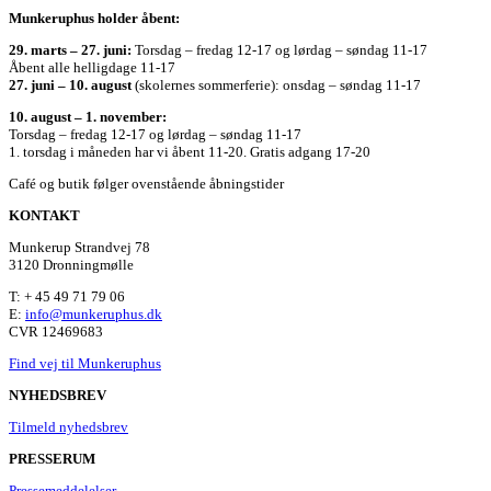
Munkeruphus holder åbent:
29. marts – 27. juni:
Torsdag – fredag 12-17 og lørdag – søndag 11-17
Åbent alle helligdage 11-17
27. juni – 10. august
(skolernes sommerferie): onsdag – søndag 11-17
10. august – 1. november:
Torsdag – fredag 12-17 og lørdag – søndag 11-17
1. torsdag i måneden har vi åbent 11-20. Gratis adgang 17-20
Café og butik følger ovenstående åbningstider
KONTAKT
Munkerup Strandvej 78
3120 Dronningmølle
T: + 45 49 71 79 06
E:
info@munkeruphus.dk
CVR 12469683
Find vej til Munkeruphus
NYHEDSBREV
Tilmeld nyhedsbrev
PRESSERUM
Pressemeddelelser