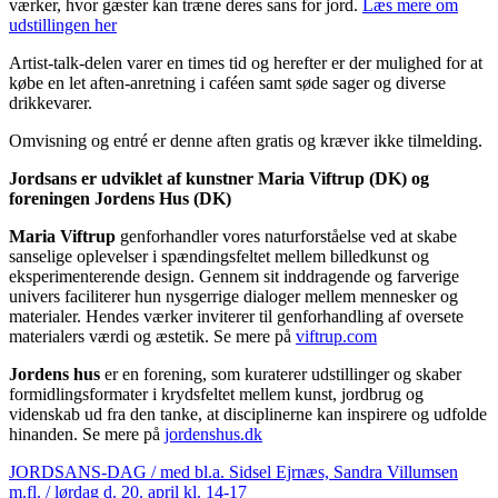
værker, hvor gæster kan træne deres sans for jord.
Læs mere om
udstillingen her
Artist-talk-delen varer en times tid og herefter er der mulighed for at
købe en let aften-anretning i caféen samt søde sager og diverse
drikkevarer.
Omvisning og entré er denne aften gratis og kræver ikke tilmelding.
Jordsans er udviklet af kunstner Maria Viftrup (DK) og
foreningen Jordens Hus (DK)
Maria Viftrup
genforhandler vores naturforståelse ved at skabe
sanselige oplevelser i spændingsfeltet mellem billedkunst og
eksperimenterende design. Gennem sit inddragende og farverige
univers faciliterer hun nysgerrige dialoger mellem mennesker og
materialer. Hendes værker inviterer til genforhandling af oversete
materialers værdi og æstetik. Se mere på
viftrup.com
Jordens hus
er en forening, som kuraterer udstillinger og skaber
formidlingsformater i krydsfeltet mellem kunst, jordbrug og
videnskab ud fra den tanke, at disciplinerne kan inspirere og udfolde
hinanden. Se mere på
jordenshus.dk
JORDSANS-DAG / med bl.a. Sidsel Ejrnæs, Sandra Villumsen
m.fl. / lørdag d. 20. april kl. 14-17