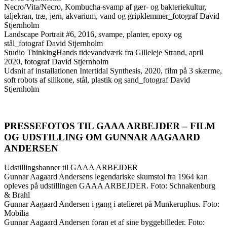
Necro/Vita/Necro, Kombucha-svamp af gær- og bakteriekultur,
taljekran, træ, jern, akvarium, vand og gripklemmer_fotograf David
Stjernholm
Landscape Portrait #6, 2016, svampe, planter, epoxy og
stål_fotograf David Stjernholm
Studio ThinkingHands tidevandværk fra Gilleleje Strand, april
2020, fotograf David Stjernholm
Udsnit af installationen Intertidal Synthesis, 2020, film på 3 skærme,
soft robots af silikone, stål, plastik og sand_fotograf David
Stjernholm
PRESSEFOTOS TIL GAAA ARBEJDER – FILM
OG UDSTILLING OM GUNNAR AAGAARD
ANDERSEN
Udstillingsbanner til GAAA ARBEJDER
Gunnar Aagaard Andersens legendariske skumstol fra 1964 kan
opleves på udstillingen GAAA ARBEJDER. Foto: Schnakenburg
& Brahl
Gunnar Aagaard Andersen i gang i atelieret på Munkeruphus. Foto:
Mobilia
Gunnar Aagaard Andersen foran et af sine byggebilleder. Foto: