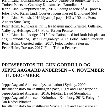
Karin Lind, Komprimeret Arv, 2016, bearbejdet brudekiste. Foto:
Torben Petersen. Courtesy Kunstmuseet Brundlund Slot
Karin Lind, Komprimeret arv, 2016, uddrag af serie på 41 proces-
fotos. Foto: Karin Lind. Courtesy Kunstmuseet Brundlund Slot
Karin Lind, Vanish, 2016 blyant på papir, 165 x 150 cm. Foto:
Anders Sune Berg
Peter Holm, Rundkørsel nr. 1, fra Mårum imod Græsted, Gilleleje,
Valby og Helsinge, 2017. Foto: Torben Petersen.
Karin Lind, Jakobsstige, 2017. Installation med indskudt loft-plateau
af gulvbrædder og lister i Douglas-fyr. 2017. Foto: Torben Petersen.
Peter Holm, Græsted suiten, 2017. Foto: Torben Petersen.
Peter Holm, Træ-træ, 2017. Foto: Torben Petersen.
PRESSEFOTOS TIL GUN GORDILLO OG
JEPPE AAGAARD ANDERSEN – 6. NOVEMBER
– 11. DECEMBER:
Jeppe Aagaard Andersen, lysinstallation i Sydney, 2009.
Installationsfoto fra udstillingen Space, Light and Landscape af
Jeppe Aagaard Andersen, 2016, fotograf David Stjernholm
Jeppe Aagaard Andersen, Kulturhavn Kronborg, 2013. Fotograf:
Jan Kofod Winther
Installationsfoto fra udstillingen Space, Light and Landscape af