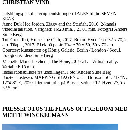
CHRISTIAN VIND
Udstillingsplakat til gruppeudstillingen TALES of the SEVEN
SEAS
Anne Duk Hee Jordan. Ziggy and the Starfish, 2016. 2-kanals
videoinstallation. Varighed: 16:28 min. / 21:01 min. Fotograf Anders
Sune Berg
Tue Greenfort, Horseshoe Crab, 2017. Beton. Hver: 16 x 32 x 70,5
cm. Tilapia, 2017, Blæk på papir. Hver: 70 x 50, 50 x 70 cm.
Courtesy: kunstneren og König Galerie, Berlin / London / Seoul.
Fotograf Anders Sune Berg
Michelle-Marie Letelier , The Bone, 2019-21. Virtual reality.
Varighed: 18 min.
Installationsbillede fra udstillingen. Foto: Anders Sune Berg
Kirsten Justesen. MAPPING SKAGEN # 1 – Horisont 56°3’37’’N,
12°4’8’’ E, 2020. Pigment print på Baryta, serie af 12. Hver: 23,5 x
32,5 cm
PRESSEFOTOS TIL FLAGS OF FREEDOM MED
METTE WINCKELMANN