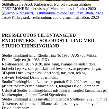
Stillbillede fra Jacob Kirkegaards lyd- og videoinstallation
TESTIMONIUM, der vises på Munkeruphus i efteråret 2020
Jacob Kirkegaard, Testimonium, audio-visuel installation, 2020
PRESSEFOTOS TIL ENTANGLED
ENCOUNTERS – SOLOUDSTILLING MED
STUDIO THINKINGHAND
Studio ThinkingHand, Rhoda Ting (b. 1985, AUS) og Mikkel
Dahlin Bojesen (b. 1988, DK)
Relationscape, 2017-2020, mos, tang, svampe og anden flora
indstøbt i epoxy, stor petriskål med levende svampeprøver i agar,
3D-print i mælkesyreplast, tonet spejl, træ, sten, reb og
stålwire_Fotograf David Stjernholm.
StudioThinkingHand, Landscape portrait #12, 2020, svampe og
planter indsamlet ved Munkeruphus, fotograf David Stjernholm
Udsnit af Studio ThinkingHands udstilling Entangled Encounters på
Munkeruphus, fotograf David Stjernholm
Studio ThinkingHands installation Intertidal Synthesis, 2020, film på
3 skærme, soft robots af silikone, stål, plastik og sand_fotograf
David Stjernholm