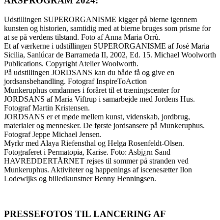
ÅRSPROGRAM 2024:
Udstillingen SUPERORGANISME kigger på bierne igennem
kunsten og historien, samtidig med at bierne bruges som prisme for
at se på verdens tilstand. Foto af Anna Maria Orrù.
Et af værkerne i udstillingen SUPERORGANISME af José Maria
Sicilia, Sanlúcar de Barrameda II, 2002, Ed. 15. Michael Woolworth
Publications. Copyright Atelier Woolworth.
På udstillingen JORDSANS kan du både få og give en
jordsansbehandling. Fotograf InspireToAction
Munkeruphus omdannes i foråret til et træningscenter for
JORDSANS af Maria Viftrup i samarbejde med Jordens Hus.
Fotograf Martin Kristensen.
JORDSANS er et møde mellem kunst, videnskab, jordbrug,
materialer og mennesker. De første jordsansere på Munkeruphus.
Fotograf Jeppe Michael Jensen.
Myrkr med Alaya Riefensthal og Helga Rosenfeldt-Olsen.
Fotograferet i Permatopia, Karise. Foto: Asbj¿rn Sand
HAVREDDERTÅRNET rejses til sommer på stranden ved
Munkeruphus. Aktiviteter og happenings af iscenesætter Ilon
Lodewijks og billedkunstner Benny Henningsen.
PRESSEFOTOS TIL LANCERING AF