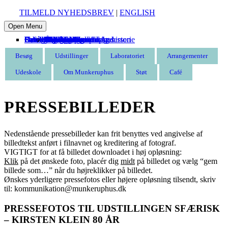
TILMELD NYHEDSBREV
|
ENGLISH
Open Menu
Besøg
Udstillinger
Laboratoriet
Arrangementer
Udeskole
Om Munkeruphus
Støt
Café
Entré
Åbningstider
Find vej
Butik
Omvisning
Aktuelle
Kommende
Tidligere
Kommende
Tidligere
Munkeruphus i dag
Husets arkitektur og historie
Gunnar Aagaard Andersen
Have og strand
Leje af Munkeruphus
Organisation
Stillinger
Persondatapolitik
Støt Munkeruphus
Bliv kunstven
Bliv frivillig
Bliv sponsor
Tak til
Besøg
Udstillinger
Laboratoriet
Arrangementer
Udeskole
Om Munkeruphus
Støt
Café
PRESSEBILLEDER
Nedenstående pressebilleder kan frit benyttes ved angivelse af
billedtekst anført i filnavnet og kreditering af fotograf.
VIGTIGT for at få billedet downloadet i høj opløsning:
Klik
på det ønskede foto, placér dig
midt
på billedet og vælg “gem
billede som…” når du højreklikker på billedet.
Ønskes yderligere pressefotos eller højere opløsning tilsendt, skriv
til: kommunikation@munkeruphus.dk
PRESSEFOTOS TIL UDSTILLINGEN SFÆRISK
– KIRSTEN KLEIN 80 ÅR