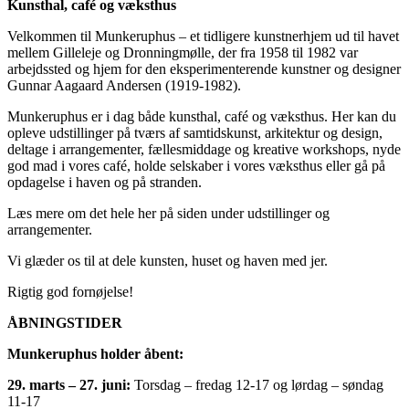
Kunsthal, café og væksthus
Velkommen til Munkeruphus – et tidligere kunstnerhjem ud til havet
mellem Gilleleje og Dronningmølle, der fra 1958 til 1982 var
arbejdssted og hjem for den eksperimenterende kunstner og designer
Gunnar Aagaard Andersen (1919-1982).
Munkeruphus er i dag både kunsthal, café og væksthus. Her kan du
opleve udstillinger på tværs af samtidskunst, arkitektur og design,
deltage i arrangementer, fællesmiddage og kreative workshops, nyde
god mad i vores café, holde selskaber i vores væksthus eller gå på
opdagelse i haven og på stranden.
Læs mere om det hele her på siden under udstillinger og
arrangementer.
Vi glæder os til at dele kunsten, huset og haven med jer.
Rigtig god fornøjelse!
ÅBNINGSTIDER
Munkeruphus holder åbent:
29. marts – 27. juni:
Torsdag – fredag 12-17 og lørdag – søndag
11-17