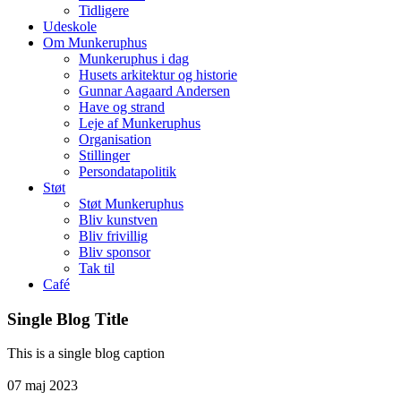
Tidligere
Udeskole
Om Munkeruphus
Munkeruphus i dag
Husets arkitektur og historie
Gunnar Aagaard Andersen
Have og strand
Leje af Munkeruphus
Organisation
Stillinger
Persondatapolitik
Støt
Støt Munkeruphus
Bliv kunstven
Bliv frivillig
Bliv sponsor
Tak til
Café
Single Blog Title
This is a single blog caption
07
maj
2023