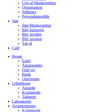
Leje af Munkeruphus
Organisation
Stillinger
Persondatapolitik
Støt
Støt Munkeruphus
Bliv kunstven
Bliv frivillig
Bliv sponsor
Tak til
Café
Besøg
Entré
Åbningstider
Find vej
Butik
Omvisning
Udstillinger
Aktuelle
Kommende
Tidligere
Laboratoriet
Arrangementer
Kommende