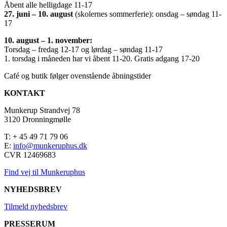
Åbent alle helligdage 11-17
27. juni – 10. august
(skolernes sommerferie): onsdag – søndag 11-
17
10. august – 1. november:
Torsdag – fredag 12-17 og lørdag – søndag 11-17
1. torsdag i måneden har vi åbent 11-20. Gratis adgang 17-20
Café og butik følger ovenstående åbningstider
KONTAKT
Munkerup Strandvej 78
3120 Dronningmølle
T: + 45 49 71 79 06
E:
info@munkeruphus.dk
CVR 12469683
Find vej til Munkeruphus
NYHEDSBREV
Tilmeld nyhedsbrev
PRESSERUM