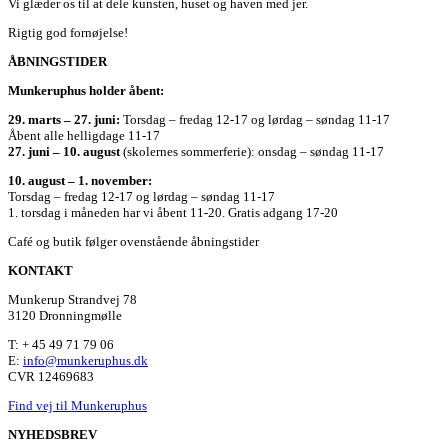
Vi glæder os til at dele kunsten, huset og haven med jer.
Rigtig god fornøjelse!
ÅBNINGSTIDER
Munkeruphus holder åbent:
29. marts – 27. juni:
Torsdag – fredag 12-17 og lørdag – søndag 11-17
Åbent alle helligdage 11-17
27. juni – 10. august
(skolernes sommerferie): onsdag – søndag 11-17
10. august – 1. november:
Torsdag – fredag 12-17 og lørdag – søndag 11-17
1. torsdag i måneden har vi åbent 11-20. Gratis adgang 17-20
Café og butik følger ovenstående åbningstider
KONTAKT
Munkerup Strandvej 78
3120 Dronningmølle
T: + 45 49 71 79 06
E:
info@munkeruphus.dk
CVR 12469683
Find vej til Munkeruphus
NYHEDSBREV