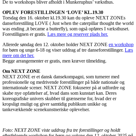
De to workshops bliver afholdt i Munkeruphus’ væksthus.
OPLEV FORESTILLINGEN ‘LOVE’ KL.19.30
Torsdag den 16. oktober kl.19.30 kan du opleve NEXT ZONEs
danseforestilling LOVE ( Just when the caterpillar thought the world
was ending ,it became a butterfly), som også opføres I væksthuset.
Forestillignen er gratis.
Læs mere og reserver plads her.
Allerede søndag den 12. oktober holder NEXT ZONE
en workshop
for børn og unge 6-18 og viser uddrag af tre danseforestillinger.
Læs
mere om det her.
Begge arrangementer er gratis, men kræver tilmelding.
Om NEXT ZONE
NEXT ZONE er et dansk dansekompagni, som turnerer med
professionelle og medrivende forestillinger på både nationale og
internationale scener. NEXT ZONE fokuserer på at udfordre og
skabe nye opfattelser af, hvad dans som kunstart kan. Deres
koreografiske univers skubber til grænserne for, hvad der er
kropsligt muligt og giver samtidig publikum unikke og
tankevækkende scenekunstneriske oplevelser.
Foto: NEXT ZONE viste uddrag fra tre forestillinger og holdt
efterfølgende workshop for børn og voksne den 12. oktober 2025 på