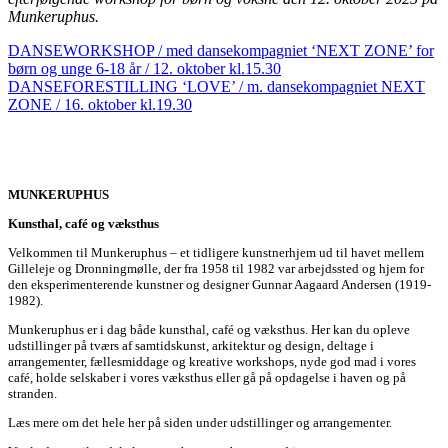
Munkeruphus.
DANSEWORKSHOP / med dansekompagniet ‘NEXT ZONE’ for
børn og unge 6-18 år / 12. oktober kl.15.30
DANSEFORESTILLING ‘LOVE’ / m. dansekompagniet NEXT
ZONE / 16. oktober kl.19.30
MUNKERUPHUS
Kunsthal, café og væksthus
Velkommen til Munkeruphus – et tidligere kunstnerhjem ud til havet mellem
Gilleleje og Dronningmølle, der fra 1958 til 1982 var arbejdssted og hjem for
den eksperimenterende kunstner og designer Gunnar Aagaard Andersen (1919-
1982).
Munkeruphus er i dag både kunsthal, café og væksthus. Her kan du opleve
udstillinger på tværs af samtidskunst, arkitektur og design, deltage i
arrangementer, fællesmiddage og kreative workshops, nyde god mad i vores
café, holde selskaber i vores væksthus eller gå på opdagelse i haven og på
stranden.
Læs mere om det hele her på siden under udstillinger og arrangementer.