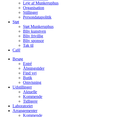
Leje af Munkeruphus
Organisation
Stillinger
Persondatapolitik
Støt
Støt Munkeruphus
Bliv kunstven
Bliv frivillig
Bliv sponsor
Tak til
Café
Besøg
Entré
Åbningstider
Find vej
Butik
Omvisning
Udstillinger
Aktuelle
Kommende
Tidligere
Laboratoriet
Arrangementer
Kommende