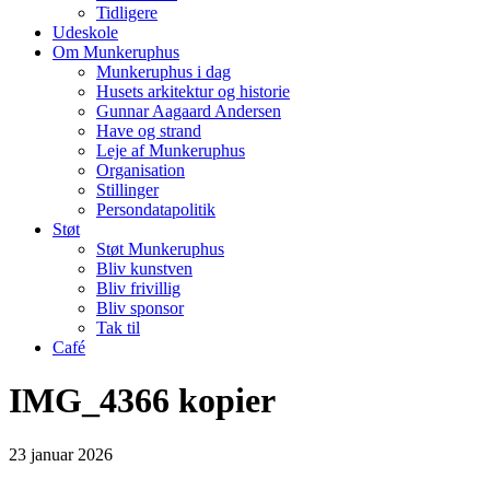
Tidligere
Udeskole
Om Munkeruphus
Munkeruphus i dag
Husets arkitektur og historie
Gunnar Aagaard Andersen
Have og strand
Leje af Munkeruphus
Organisation
Stillinger
Persondatapolitik
Støt
Støt Munkeruphus
Bliv kunstven
Bliv frivillig
Bliv sponsor
Tak til
Café
IMG_4366 kopier
23
januar
2026