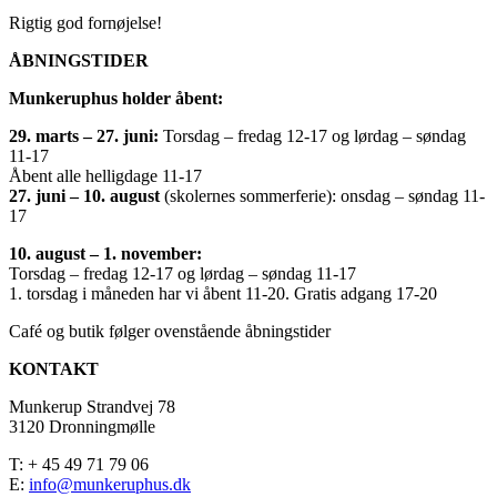
Rigtig god fornøjelse!
ÅBNINGSTIDER
Munkeruphus holder åbent:
29. marts – 27. juni:
Torsdag – fredag 12-17 og lørdag – søndag
11-17
Åbent alle helligdage 11-17
27. juni – 10. august
(skolernes sommerferie): onsdag – søndag 11-
17
10. august – 1. november:
Torsdag – fredag 12-17 og lørdag – søndag 11-17
1. torsdag i måneden har vi åbent 11-20. Gratis adgang 17-20
Café og butik følger ovenstående åbningstider
KONTAKT
Munkerup Strandvej 78
3120 Dronningmølle
T: + 45 49 71 79 06
E:
info@munkeruphus.dk