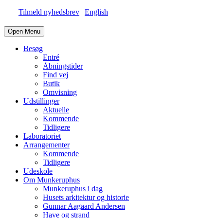
Tilmeld nyhedsbrev
|
English
Open Menu
Besøg
Entré
Åbningstider
Find vej
Butik
Omvisning
Udstillinger
Aktuelle
Kommende
Tidligere
Laboratoriet
Arrangementer
Kommende
Tidligere
Udeskole
Om Munkeruphus
Munkeruphus i dag
Husets arkitektur og historie
Gunnar Aagaard Andersen
Have og strand