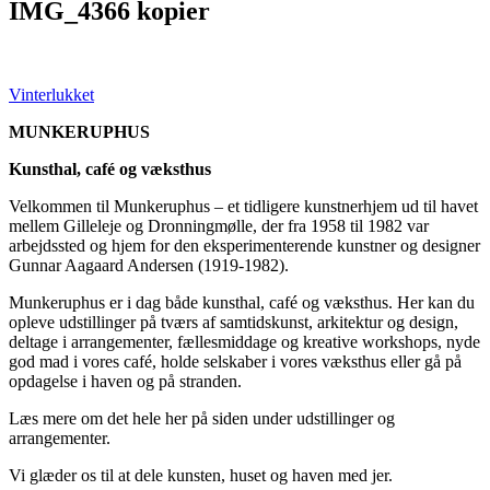
IMG_4366 kopier
Vinterlukket
MUNKERUPHUS
Kunsthal, café og væksthus
Velkommen til Munkeruphus – et tidligere kunstnerhjem ud til havet
mellem Gilleleje og Dronningmølle, der fra 1958 til 1982 var
arbejdssted og hjem for den eksperimenterende kunstner og designer
Gunnar Aagaard Andersen (1919-1982).
Munkeruphus er i dag både kunsthal, café og væksthus. Her kan du
opleve udstillinger på tværs af samtidskunst, arkitektur og design,
deltage i arrangementer, fællesmiddage og kreative workshops, nyde
god mad i vores café, holde selskaber i vores væksthus eller gå på
opdagelse i haven og på stranden.
Læs mere om det hele her på siden under udstillinger og
arrangementer.
Vi glæder os til at dele kunsten, huset og haven med jer.