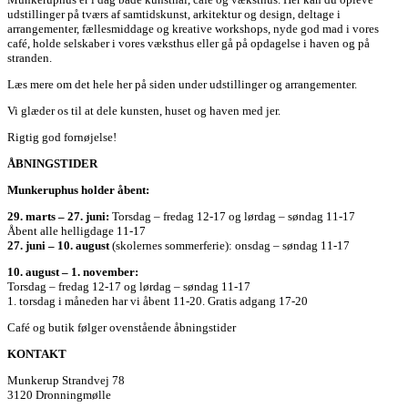
udstillinger på tværs af samtidskunst, arkitektur og design, deltage i
arrangementer, fællesmiddage og kreative workshops, nyde god mad i vores
café, holde selskaber i vores væksthus eller gå på opdagelse i haven og på
stranden.
Læs mere om det hele her på siden under udstillinger og arrangementer.
Vi glæder os til at dele kunsten, huset og haven med jer.
Rigtig god fornøjelse!
ÅBNINGSTIDER
Munkeruphus holder åbent:
29. marts – 27. juni:
Torsdag – fredag 12-17 og lørdag – søndag 11-17
Åbent alle helligdage 11-17
27. juni – 10. august
(skolernes sommerferie): onsdag – søndag 11-17
10. august – 1. november:
Torsdag – fredag 12-17 og lørdag – søndag 11-17
1. torsdag i måneden har vi åbent 11-20. Gratis adgang 17-20
Café og butik følger ovenstående åbningstider
KONTAKT
Munkerup Strandvej 78
3120 Dronningmølle