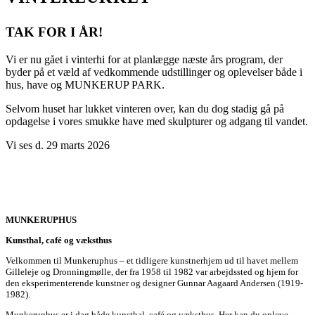
TAK FOR I ÅR!
Vi er nu gået i vinterhi for at planlægge næste års program, der
byder på et væld af vedkommende udstillinger og oplevelser både i
hus, have og MUNKERUP PARK.
Selvom huset har lukket vinteren over, kan du dog stadig gå på
opdagelse i vores smukke have med skulpturer og adgang til vandet.
Vi ses d. 29 marts 2026
MUNKERUPHUS
Kunsthal, café og væksthus
Velkommen til Munkeruphus – et tidligere kunstnerhjem ud til havet mellem
Gilleleje og Dronningmølle, der fra 1958 til 1982 var arbejdssted og hjem for
den eksperimenterende kunstner og designer Gunnar Aagaard Andersen (1919-
1982).
Munkeruphus er i dag både kunsthal, café og væksthus. Her kan du opleve