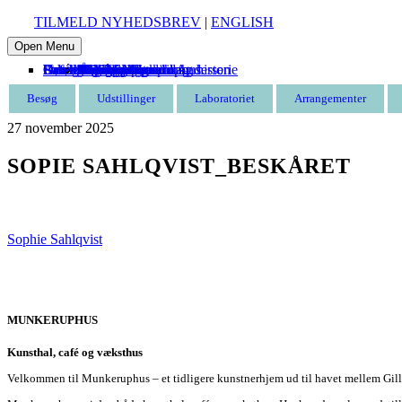
TILMELD NYHEDSBREV
|
ENGLISH
Open Menu
Besøg
Udstillinger
Laboratoriet
Arrangementer
Udeskole
Om Munkeruphus
Støt
Café
Entré
Åbningstider
Find vej
Butik
Omvisning
Aktuelle
Kommende
Tidligere
Kommende
Tidligere
Munkeruphus i dag
Husets arkitektur og historie
Gunnar Aagaard Andersen
Have og strand
Leje af Munkeruphus
Organisation
Stillinger
Persondatapolitik
Støt Munkeruphus
Bliv kunstven
Bliv frivillig
Bliv sponsor
Tak til
Besøg
Udstillinger
Laboratoriet
Arrangementer
27
november
2025
SOPIE SAHLQVIST_BESKÅRET
Sophie Sahlqvist
MUNKERUPHUS
Kunsthal, café og væksthus
Velkommen til Munkeruphus – et tidligere kunstnerhjem ud til havet mellem Gill