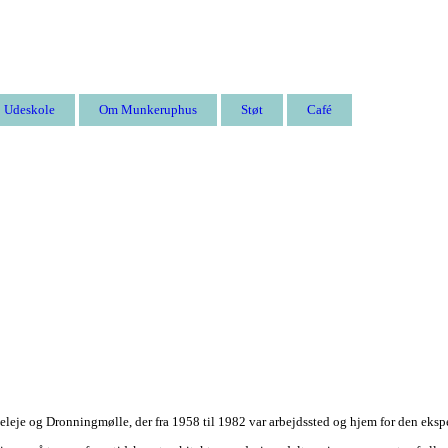
Udeskole
Om Munkeruphus
Støt
Café
eleje og Dronningmølle, der fra 1958 til 1982 var arbejdssted og hjem for den ek