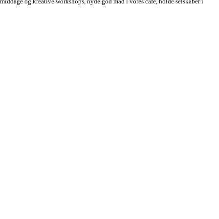
esmiddage og kreative workshops, nyde god mad i vores café, holde selskaber i