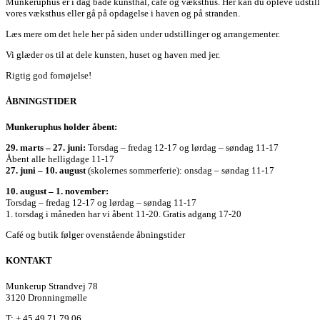
Munkeruphus er i dag både kunsthal, café og væksthus. Her kan du opleve udstilli
vores væksthus eller gå på opdagelse i haven og på stranden.
Læs mere om det hele her på siden under udstillinger og arrangementer.
Vi glæder os til at dele kunsten, huset og haven med jer.
Rigtig god fornøjelse!
ÅBNINGSTIDER
Munkeruphus holder åbent:
29. marts – 27. juni:
Torsdag – fredag 12-17 og lørdag – søndag 11-17
Åbent alle helligdage 11-17
27. juni – 10. august
(skolernes sommerferie): onsdag – søndag 11-17
10. august – 1. november:
Torsdag – fredag 12-17 og lørdag – søndag 11-17
1. torsdag i måneden har vi åbent 11-20. Gratis adgang 17-20
Café og butik følger ovenstående åbningstider
KONTAKT
Munkerup Strandvej 78
3120 Dronningmølle
T: + 45 49 71 79 06