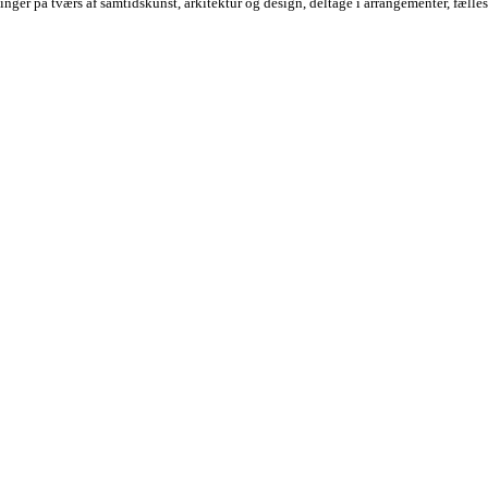
nger på tværs af samtidskunst, arkitektur og design, deltage i arrangementer, fæll