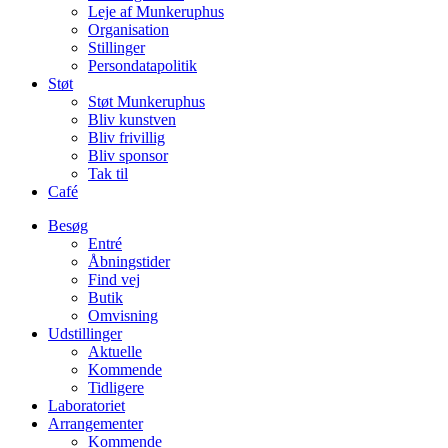
Leje af Munkeruphus
Organisation
Stillinger
Persondatapolitik
Støt
Støt Munkeruphus
Bliv kunstven
Bliv frivillig
Bliv sponsor
Tak til
Café
Besøg
Entré
Åbningstider
Find vej
Butik
Omvisning
Udstillinger
Aktuelle
Kommende
Tidligere
Laboratoriet
Arrangementer
Kommende