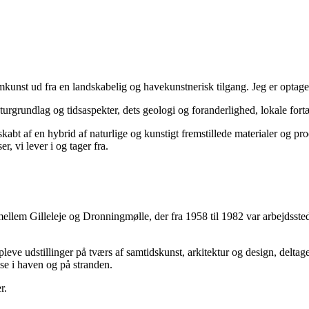
umkunst ud fra en landskabelig og havekunstnerisk tilgang. Jeg er optag
turgrundlag og tidsaspekter, dets geologi og foranderlighed, lokale fortæ
skabt af en hybrid af naturlige og kunstigt fremstillede materialer og p
, vi lever i og tager fra.
mellem Gilleleje og Dronningmølle, der fra 1958 til 1982 var arbejdss
eve udstillinger på tværs af samtidskunst, arkitektur og design, delta
se i haven og på stranden.
r.