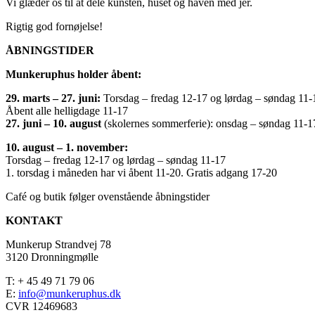
Vi glæder os til at dele kunsten, huset og haven med jer.
Rigtig god fornøjelse!
ÅBNINGSTIDER
Munkeruphus holder åbent:
29. marts – 27. juni:
Torsdag – fredag 12-17 og lørdag – søndag 11-
Åbent alle helligdage 11-17
27. juni – 10. august
(skolernes sommerferie): onsdag – søndag 11-1
10. august – 1. november:
Torsdag – fredag 12-17 og lørdag – søndag 11-17
1. torsdag i måneden har vi åbent 11-20. Gratis adgang 17-20
Café og butik følger ovenstående åbningstider
KONTAKT
Munkerup Strandvej 78
3120 Dronningmølle
T: + 45 49 71 79 06
E:
info@munkeruphus.dk
CVR 12469683