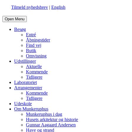
Tilmeld nyhedsbrev
|
English
Open Menu
Besøg
Entré
Åbningstider
Find vej
Butik
Omvisning
Udstillinger
Aktuelle
Kommende
Tidligere
Laboratoriet
Arrangementer
Kommende
Tidligere
Udeskole
Om Munkeruphus
Munkeruphus i dag
Husets arkitektur og historie
Gunnar Aagaard Andersen
Have og strand