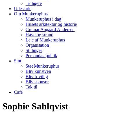
Tidligere
Udeskole
Om Munkeruphus
Munkeruphus i dag
Husets arkitektur og historie
Gunnar Aagaard Andersen
Have og strand
Leje af Munkeruphus
Organisation
Stillinger
Persondatapolitik
Støt
Støt Munkeruphus
Bliv kunstven
Bliv frivillig
Bliv sponsor
Tak til
Café
Sophie Sahlqvist