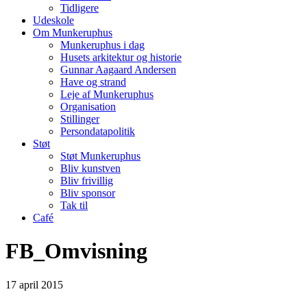
Tidligere
Udeskole
Om Munkeruphus
Munkeruphus i dag
Husets arkitektur og historie
Gunnar Aagaard Andersen
Have og strand
Leje af Munkeruphus
Organisation
Stillinger
Persondatapolitik
Støt
Støt Munkeruphus
Bliv kunstven
Bliv frivillig
Bliv sponsor
Tak til
Café
FB_Omvisning
17
april
2015