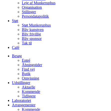
Leje af Munkeruphus
Organisation
Stillinger
Persondatapolitik
Støt
Støt Munkeruphus
Bliv kunstven
Bliv frivillig
Bliv sponsor
Tak til
Café
Besøg
Entré
Åbningstider
Find vej
Butik
Omvisning
Udstillinger
Aktuelle
Kommende
Tidligere
Laboratoriet
Arrangementer
Kommende