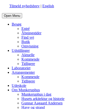
Tilmeld nyhedsbrev
|
English
Open Menu
Besøg
Entré
Åbningstider
Find vej
Butik
Omvisning
Udstillinger
Aktuelle
Kommende
Tidligere
Laboratoriet
Arrangementer
Kommende
Tidligere
Udeskole
Om Munkeruphus
Munkeruphus i dag
Husets arkitektur og historie
Gunnar Aagaard Andersen
Have og strand