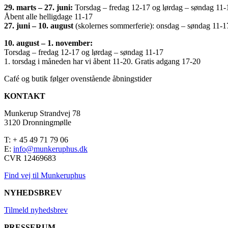
29. marts – 27. juni:
Torsdag – fredag 12-17 og lørdag – søndag 11-
Åbent alle helligdage 11-17
27. juni – 10. august
(skolernes sommerferie): onsdag – søndag 11-1
10. august – 1. november:
Torsdag – fredag 12-17 og lørdag – søndag 11-17
1. torsdag i måneden har vi åbent 11-20. Gratis adgang 17-20
Café og butik følger ovenstående åbningstider
KONTAKT
Munkerup Strandvej 78
3120 Dronningmølle
T: + 45 49 71 79 06
E:
info@munkeruphus.dk
CVR 12469683
Find vej til Munkeruphus
NYHEDSBREV
Tilmeld nyhedsbrev
PRESSERUM