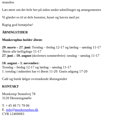
stranden.
Læs mere om det hele her på siden under udstillinger og arrangementer.
Vi glæder os til at dele kunsten, huset og haven med jer.
Rigtig god fornøjelse!
ÅBNINGSTIDER
Munkeruphus holder åbent:
29. marts – 27. juni:
Torsdag – fredag 12-17 og lørdag – søndag 11-17
Åbent alle helligdage 11-17
27. juni – 10. august
(skolernes sommerferie): onsdag – søndag 11-17
10. august – 1. november:
Torsdag – fredag 12-17 og lørdag – søndag 11-17
1. torsdag i måneden har vi åbent 11-20. Gratis adgang 17-20
Café og butik følger ovenstående åbningstider
KONTAKT
Munkerup Strandvej 78
3120 Dronningmølle
T: + 45 49 71 79 06
E:
info@munkeruphus.dk
CVR 12469683