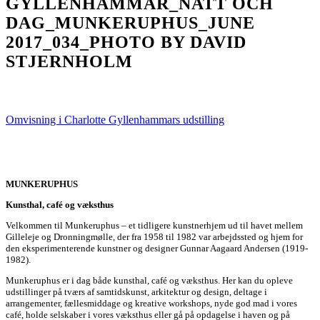
GYLLENHAMMAR_NATT OCH
DAG_MUNKERUPHUS_JUNE
2017_034_PHOTO BY DAVID
STJERNHOLM
Omvisning i Charlotte Gyllenhammars udstilling
MUNKERUPHUS
Kunsthal, café og væksthus
Velkommen til Munkeruphus – et tidligere kunstnerhjem ud til havet mellem
Gilleleje og Dronningmølle, der fra 1958 til 1982 var arbejdssted og hjem for
den eksperimenterende kunstner og designer Gunnar Aagaard Andersen (1919-
1982).
Munkeruphus er i dag både kunsthal, café og væksthus. Her kan du opleve
udstillinger på tværs af samtidskunst, arkitektur og design, deltage i
arrangementer, fællesmiddage og kreative workshops, nyde god mad i vores
café, holde selskaber i vores væksthus eller gå på opdagelse i haven og på