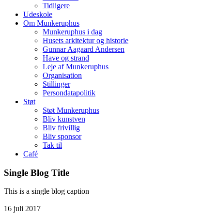
Tidligere
Udeskole
Om Munkeruphus
Munkeruphus i dag
Husets arkitektur og historie
Gunnar Aagaard Andersen
Have og strand
Leje af Munkeruphus
Organisation
Stillinger
Persondatapolitik
Støt
Støt Munkeruphus
Bliv kunstven
Bliv frivillig
Bliv sponsor
Tak til
Café
Single Blog Title
This is a single blog caption
16
juli
2017