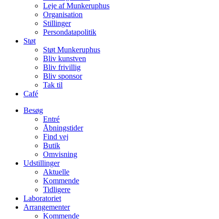
Leje af Munkeruphus
Organisation
Stillinger
Persondatapolitik
Støt
Støt Munkeruphus
Bliv kunstven
Bliv frivillig
Bliv sponsor
Tak til
Café
Besøg
Entré
Åbningstider
Find vej
Butik
Omvisning
Udstillinger
Aktuelle
Kommende
Tidligere
Laboratoriet
Arrangementer
Kommende