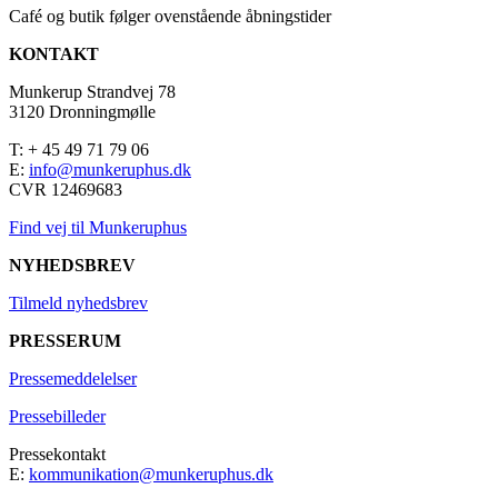
Café og butik følger ovenstående åbningstider
KONTAKT
Munkerup Strandvej 78
3120 Dronningmølle
T: + 45 49 71 79 06
E:
info@munkeruphus.dk
CVR 12469683
Find vej til Munkeruphus
NYHEDSBREV
Tilmeld nyhedsbrev
PRESSERUM
Pressemeddelelser
Pressebilleder
Pressekontakt
E:
kommunikation@munkeruphus.dk