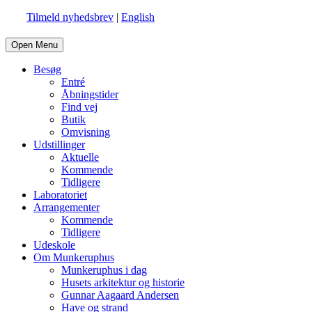
Tilmeld nyhedsbrev
|
English
Open Menu
Besøg
Entré
Åbningstider
Find vej
Butik
Omvisning
Udstillinger
Aktuelle
Kommende
Tidligere
Laboratoriet
Arrangementer
Kommende
Tidligere
Udeskole
Om Munkeruphus
Munkeruphus i dag
Husets arkitektur og historie
Gunnar Aagaard Andersen
Have og strand