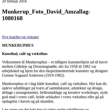
20
februar
2016
Munkerup_Foto_David_Amzallag-
1080168
Nye kræfter og visioner
MUNKERUPHUS
Kunsthal, café og væksthus
Velkommen til Munkeruphus – et tidligere kunstnerhjem ud til havet
mellem Gilleleje og Dronningmølle, der fra 1958 til 1982 var
arbejdssted og hjem for den eksperimenterende kunstner og designer
Gunnar Aagaard Andersen (1919-1982).
Munkeruphus er i dag både kunsthal, café og væksthus. Her kan du
opleve udstillinger på tværs af samtidskunst, arkitektur og design,
deltage i arrangementer, fællesmiddage og kreative workshops, nyde
god mad i vores café, holde selskaber i vores væksthus eller gå på
opdagelse i haven og på stranden.
Læs mere om det hele her på siden under udstillinger og