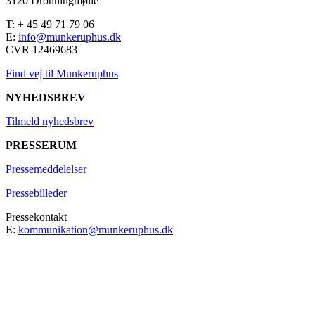
3120 Dronningmølle
T: + 45 49 71 79 06
E:
info@munkeruphus.dk
CVR 12469683
Find vej til Munkeruphus
NYHEDSBREV
Tilmeld nyhedsbrev
PRESSERUM
Pressemeddelelser
Pressebilleder
Pressekontakt
E:
kommunikation@munkeruphus.dk