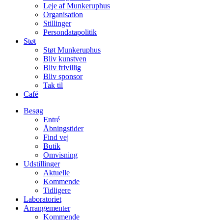
Leje af Munkeruphus
Organisation
Stillinger
Persondatapolitik
Støt
Støt Munkeruphus
Bliv kunstven
Bliv frivillig
Bliv sponsor
Tak til
Café
Besøg
Entré
Åbningstider
Find vej
Butik
Omvisning
Udstillinger
Aktuelle
Kommende
Tidligere
Laboratoriet
Arrangementer
Kommende