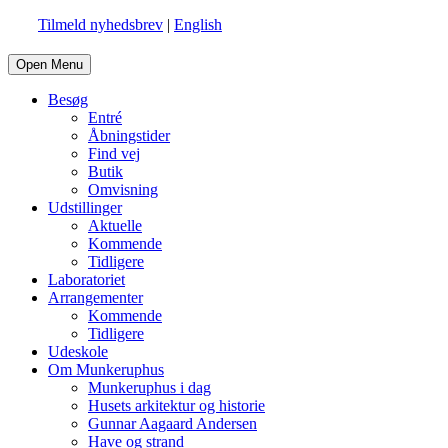
Tilmeld nyhedsbrev
|
English
Open Menu
Besøg
Entré
Åbningstider
Find vej
Butik
Omvisning
Udstillinger
Aktuelle
Kommende
Tidligere
Laboratoriet
Arrangementer
Kommende
Tidligere
Udeskole
Om Munkeruphus
Munkeruphus i dag
Husets arkitektur og historie
Gunnar Aagaard Andersen
Have og strand