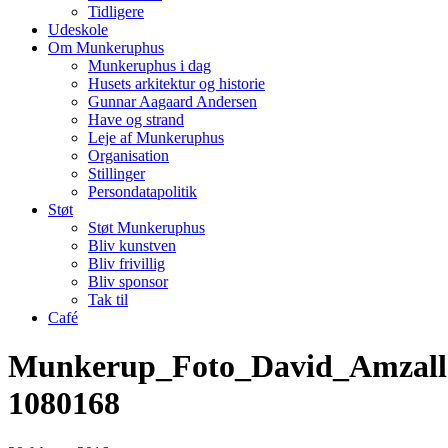
Tidligere
Udeskole
Om Munkeruphus
Munkeruphus i dag
Husets arkitektur og historie
Gunnar Aagaard Andersen
Have og strand
Leje af Munkeruphus
Organisation
Stillinger
Persondatapolitik
Støt
Støt Munkeruphus
Bliv kunstven
Bliv frivillig
Bliv sponsor
Tak til
Café
Munkerup_Foto_David_Amzall
1080168