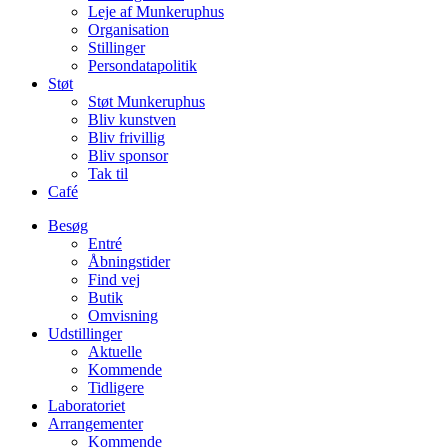
Leje af Munkeruphus
Organisation
Stillinger
Persondatapolitik
Støt
Støt Munkeruphus
Bliv kunstven
Bliv frivillig
Bliv sponsor
Tak til
Café
Besøg
Entré
Åbningstider
Find vej
Butik
Omvisning
Udstillinger
Aktuelle
Kommende
Tidligere
Laboratoriet
Arrangementer
Kommende