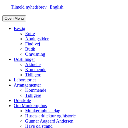
Tilmeld nyhedsbrev
|
English
Open Menu
Besøg
Entré
Åbningstider
Find vej
Butik
Omvisning
Udstillinger
Aktuelle
Kommende
Tidligere
Laboratoriet
Arrangementer
Kommende
Tidligere
Udeskole
Om Munkeruphus
Munkeruphus i dag
Husets arkitektur og historie
Gunnar Aagaard Andersen
Have og strand