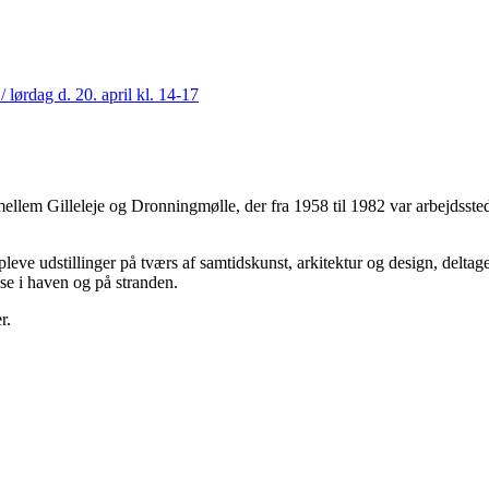
ørdag d. 20. april kl. 14-17
mellem Gilleleje og Dronningmølle, der fra 1958 til 1982 var arbejdss
eve udstillinger på tværs af samtidskunst, arkitektur og design, delta
se i haven og på stranden.
r.