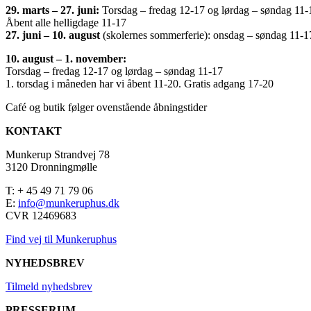
29. marts – 27. juni:
Torsdag – fredag 12-17 og lørdag – søndag 11-
Åbent alle helligdage 11-17
27. juni – 10. august
(skolernes sommerferie): onsdag – søndag 11-1
10. august – 1. november:
Torsdag – fredag 12-17 og lørdag – søndag 11-17
1. torsdag i måneden har vi åbent 11-20. Gratis adgang 17-20
Café og butik følger ovenstående åbningstider
KONTAKT
Munkerup Strandvej 78
3120 Dronningmølle
T: + 45 49 71 79 06
E:
info@munkeruphus.dk
CVR 12469683
Find vej til Munkeruphus
NYHEDSBREV
Tilmeld nyhedsbrev
PRESSERUM