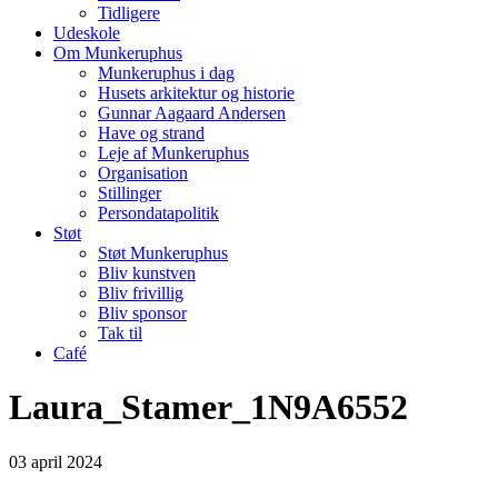
Tidligere
Udeskole
Om Munkeruphus
Munkeruphus i dag
Husets arkitektur og historie
Gunnar Aagaard Andersen
Have og strand
Leje af Munkeruphus
Organisation
Stillinger
Persondatapolitik
Støt
Støt Munkeruphus
Bliv kunstven
Bliv frivillig
Bliv sponsor
Tak til
Café
Laura_Stamer_1N9A6552
03
april
2024