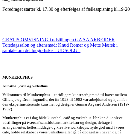
Foredraget starter kl. 17.30 og efterfølges af fællesspisning kl.19-20
GRATIS OMVISNING i udstillingen GAAA ARBEJDER
Torsdagssalon og aftensmad: Knud Romer og Mette Mærsk i
samtale om det biografiske – UDSOLGT
MUNKERUPHUS
Kunsthal, café og væksthus
Velkommen til Munkeruphus – et tidligere kunstnerhjem ud til havet mellem
Gilleleje og Dronningmølle, der fra 1958 til 1982 var arbejdssted og hjem for
den eksperimenterende kunstner og designer Gunnar Aagaard Andersen (1919-
1982).
Munkeruphus er i dag både kunsthal, café og væksthus. Her kan du opleve
udstillinger på tværs af samtidskunst, arkitektur og design, deltage i
arrangementer, fællesmiddage og kreative workshops, nyde god mad i vores
café, holde selskaber i vores væksthus eller gå på opdagelse i haven og på