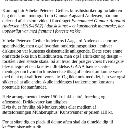
Kom og hør Vibeke Petersen Gether, kunsthistoriker og forfatteren
bag den store monografi om Gunnar Aagaard Andersen, når hun
deler ud af sin store viden i foredraget
Fænomenet Gunnar Aagaard
Andersen (1919-1982) i dansk kunst – et kunstnerisk menneske, der
uophørligt var med fremme i forreste række.
Vibeke Petersen Gether indvier os i Aagaard Andersens enorme
spændvidde, men også hvordan omdrejningspunktet i enhver
diskussion var kunstens eksistentielle anliggende. Dette store emne
omfattede ikke kun billedkunsten, men også arkitektur og design –
forstået i den største skala. Så alt hvad der præger vores hverdagsliv
blev integreret i en kreativ udfoldelse. GAAA havde stærke
meninger om hvordan kunstneriske tiltag af enhver art kunne være
med til at opkvalificere vores liv. Og ikke nok med det, han var også
sikker på at alle andre skulle inddrages i tankerne om kunstens
potentiale for samfundet.
Hele arrangementet koster 150 kr. inkl. entré, foredrag og
aftensmad. Drikkevarer kan tilkøbes.
Hvis du er frivillig på Munkeruphus eller medlem af
støtteforeningen Munkeruphus’ Kunstvenner er prisen 110 kr.
For at sikre dig en plads til denne aften skal du tilmelde dig til
ka@munkeruphus.dk