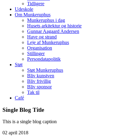
Tidligere
Udeskole
Om Munkeruphus
Munkeruphus i dag
Husets arkitektur og historie
Gunnar Aagaard Andersen
Have og strand
Leje af Munkeruphus
Organisation
Stillinger
Persondatapolitik
Støt
Støt Munkeruphus
Bliv kunstven
Bliv frivillig
Bliv sponsor
Tak til
Café
Single Blog Title
This is a single blog caption
02
april
2018