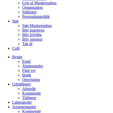
Leje af Munkeruphus
Organisation
Stillinger
Persondatapolitik
Støt
Støt Munkeruphus
Bliv kunstven
Bliv frivillig
Bliv sponsor
Tak til
Café
Besøg
Entré
Åbningstider
Find vej
Butik
Omvisning
Udstillinger
Aktuelle
Kommende
Tidligere
Laboratoriet
Arrangementer
Kommende