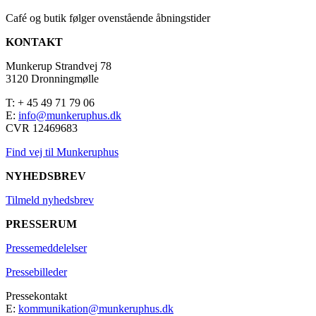
Café og butik følger ovenstående åbningstider
KONTAKT
Munkerup Strandvej 78
3120 Dronningmølle
T: + 45 49 71 79 06
E:
info@munkeruphus.dk
CVR 12469683
Find vej til Munkeruphus
NYHEDSBREV
Tilmeld nyhedsbrev
PRESSERUM
Pressemeddelelser
Pressebilleder
Pressekontakt
E:
kommunikation@munkeruphus.dk