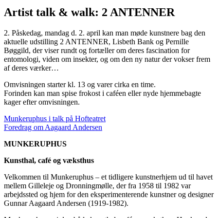
Artist talk & walk: 2 ANTENNER
2. Påskedag, mandag d. 2. april kan man møde kunstnere bag den
aktuelle udstilling 2 ANTENNER, Lisbeth Bank og Pernille
Bøggild, der viser rundt og fortæller om deres fascination for
entomologi, viden om insekter, og om den ny natur der vokser frem
af deres værker…
Omvisningen starter kl. 13 og varer cirka en time.
Forinden kan man spise frokost i caféen eller nyde hjemmebagte
kager efter omvisningen.
Munkeruphus i talk på Hofteatret
Foredrag om Aagaard Andersen
MUNKERUPHUS
Kunsthal, café og væksthus
Velkommen til Munkeruphus – et tidligere kunstnerhjem ud til havet
mellem Gilleleje og Dronningmølle, der fra 1958 til 1982 var
arbejdssted og hjem for den eksperimenterende kunstner og designer
Gunnar Aagaard Andersen (1919-1982).