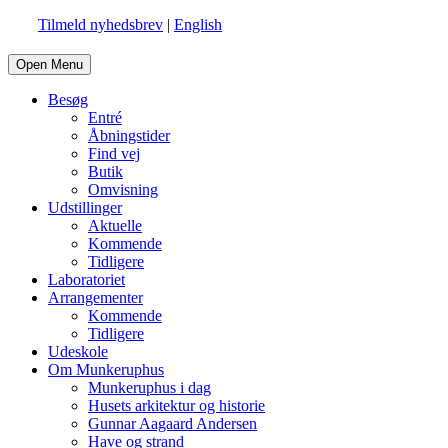
Tilmeld nyhedsbrev
|
English
Open Menu
Besøg
Entré
Åbningstider
Find vej
Butik
Omvisning
Udstillinger
Aktuelle
Kommende
Tidligere
Laboratoriet
Arrangementer
Kommende
Tidligere
Udeskole
Om Munkeruphus
Munkeruphus i dag
Husets arkitektur og historie
Gunnar Aagaard Andersen
Have og strand