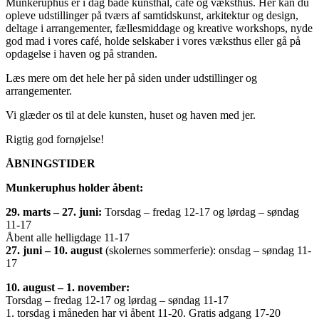
Munkeruphus er i dag både kunsthal, café og væksthus. Her kan du
opleve udstillinger på tværs af samtidskunst, arkitektur og design,
deltage i arrangementer, fællesmiddage og kreative workshops, nyde
god mad i vores café, holde selskaber i vores væksthus eller gå på
opdagelse i haven og på stranden.
Læs mere om det hele her på siden under udstillinger og
arrangementer.
Vi glæder os til at dele kunsten, huset og haven med jer.
Rigtig god fornøjelse!
ÅBNINGSTIDER
Munkeruphus holder åbent:
29. marts – 27. juni:
Torsdag – fredag 12-17 og lørdag – søndag
11-17
Åbent alle helligdage 11-17
27. juni – 10. august
(skolernes sommerferie): onsdag – søndag 11-
17
10. august – 1. november:
Torsdag – fredag 12-17 og lørdag – søndag 11-17
1. torsdag i måneden har vi åbent 11-20. Gratis adgang 17-20