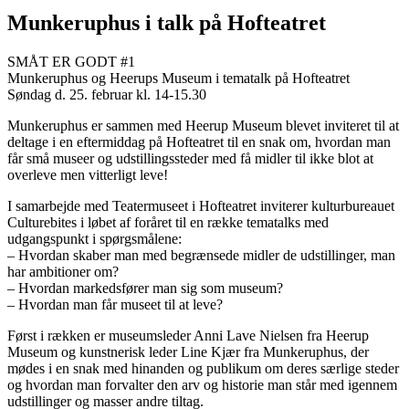
Munkeruphus i talk på Hofteatret
SMÅT ER GODT #1
Munkeruphus og Heerups Museum i tematalk på Hofteatret
Søndag d. 25. februar kl. 14-15.30
Munkeruphus er sammen med Heerup Museum blevet inviteret til at
deltage i en eftermiddag på Hofteatret til en snak om, hvordan man
får små museer og udstillingssteder med få midler til ikke blot at
overleve men vitterligt leve!
I samarbejde med Teatermuseet i Hofteatret inviterer kulturbureauet
Culturebites i løbet af foråret til en række tematalks med
udgangspunkt i spørgsmålene:
– Hvordan skaber man med begrænsede midler de udstillinger, man
har ambitioner om?
– Hvordan markedsfører man sig som museum?
– Hvordan man får museet til at leve?
Først i rækken er museumsleder Anni Lave Nielsen fra Heerup
Museum
og kunstnerisk leder Line Kjær fra Munkeruphus, der
mødes i en snak med hinanden og publikum om deres særlige steder
og hvordan man forvalter den arv og historie man står med igennem
udstillinger og masser andre tiltag.