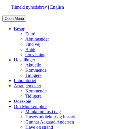
Tilmeld nyhedsbrev
|
English
Open Menu
Besøg
Entré
Åbningstider
Find vej
Butik
Omvisning
Udstillinger
Aktuelle
Kommende
Tidligere
Laboratoriet
Arrangementer
Kommende
Tidligere
Udeskole
Om Munkeruphus
Munkeruphus i dag
Husets arkitektur og historie
Gunnar Aagaard Andersen
Have og strand