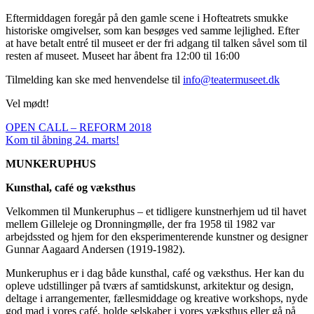
Eftermiddagen foregår på den gamle scene i Hofteatrets smukke
historiske omgivelser, som kan besøges ved samme lejlighed.
Efter
at have betalt entré til museet er der fri adgang til talken såvel som til
resten af museet.
Museet har åbent fra 12:00 til 16:00
Tilmelding kan ske med henvendelse til
info@teatermuseet.dk
Vel mødt!
OPEN CALL – REFORM 2018
Kom til åbning 24. marts!
MUNKERUPHUS
Kunsthal, café og væksthus
Velkommen til Munkeruphus – et tidligere kunstnerhjem ud til havet
mellem Gilleleje og Dronningmølle, der fra 1958 til 1982 var
arbejdssted og hjem for den eksperimenterende kunstner og designer
Gunnar Aagaard Andersen (1919-1982).
Munkeruphus er i dag både kunsthal, café og væksthus. Her kan du
opleve udstillinger på tværs af samtidskunst, arkitektur og design,
deltage i arrangementer, fællesmiddage og kreative workshops, nyde
god mad i vores café, holde selskaber i vores væksthus eller gå på