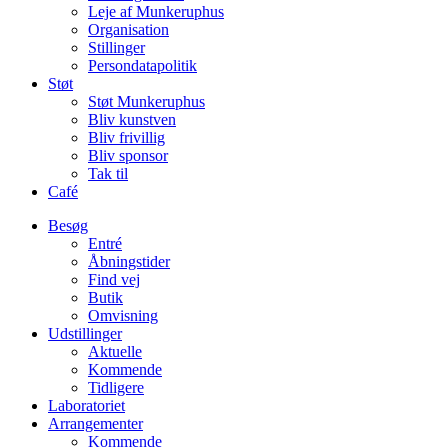
Leje af Munkeruphus
Organisation
Stillinger
Persondatapolitik
Støt
Støt Munkeruphus
Bliv kunstven
Bliv frivillig
Bliv sponsor
Tak til
Café
Besøg
Entré
Åbningstider
Find vej
Butik
Omvisning
Udstillinger
Aktuelle
Kommende
Tidligere
Laboratoriet
Arrangementer
Kommende