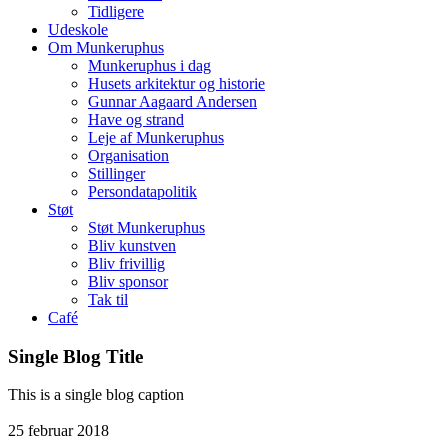
Tidligere
Udeskole
Om Munkeruphus
Munkeruphus i dag
Husets arkitektur og historie
Gunnar Aagaard Andersen
Have og strand
Leje af Munkeruphus
Organisation
Stillinger
Persondatapolitik
Støt
Støt Munkeruphus
Bliv kunstven
Bliv frivillig
Bliv sponsor
Tak til
Café
Single Blog Title
This is a single blog caption
25
februar
2018