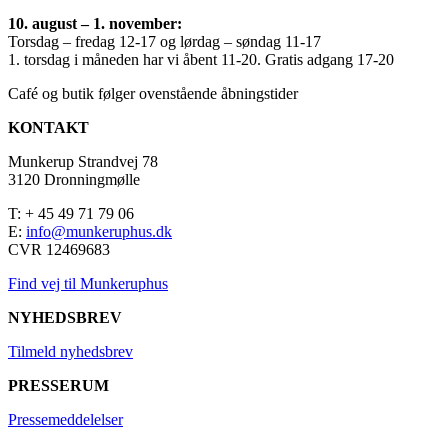
10. august – 1. november:
Torsdag – fredag 12-17 og lørdag – søndag 11-17
1. torsdag i måneden har vi åbent 11-20. Gratis adgang 17-20
Café og butik følger ovenstående åbningstider
KONTAKT
Munkerup Strandvej 78
3120 Dronningmølle
T: + 45 49 71 79 06
E:
info@munkeruphus.dk
CVR 12469683
Find vej til Munkeruphus
NYHEDSBREV
Tilmeld nyhedsbrev
PRESSERUM
Pressemeddelelser