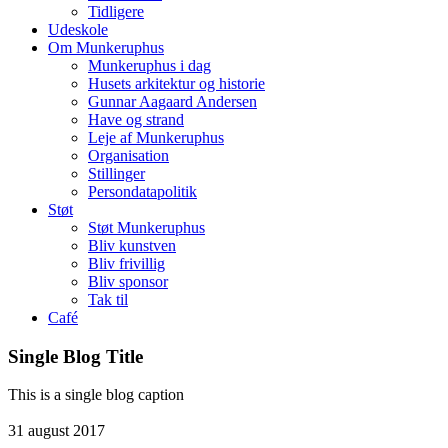
Tidligere
Udeskole
Om Munkeruphus
Munkeruphus i dag
Husets arkitektur og historie
Gunnar Aagaard Andersen
Have og strand
Leje af Munkeruphus
Organisation
Stillinger
Persondatapolitik
Støt
Støt Munkeruphus
Bliv kunstven
Bliv frivillig
Bliv sponsor
Tak til
Café
Single Blog Title
This is a single blog caption
31
august
2017