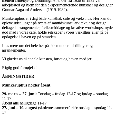
mellem Gilleleje og Dronningmølle, der fra 1958 til 1982 var
arbejdssted og hjem for den eksperimenterende kunstner og designer
Gunnar Aagaard Andersen (1919-1982).
Munkeruphus er i dag både kunsthal, café og væksthus. Her kan du
opleve udstillinger på tværs af samtidskunst, arkitektur og design,
deltage i arrangementer, fællesmiddage og kreative workshops, nyde
god mad i vores café, holde selskaber i vores væksthus eller gå på
opdagelse i haven og på stranden.
Læs mere om det hele her på siden under udstillinger og
arrangementer.
Vi glæder os til at dele kunsten, huset og haven med jer.
Rigtig god fornøjelse!
ÅBNINGSTIDER
Munkeruphus holder åbent:
29. marts – 27. juni:
Torsdag – fredag 12-17 og lørdag – søndag
11-17
Åbent alle helligdage 11-17
27. juni – 10. august
(skolernes sommerferie): onsdag – søndag 11-
17