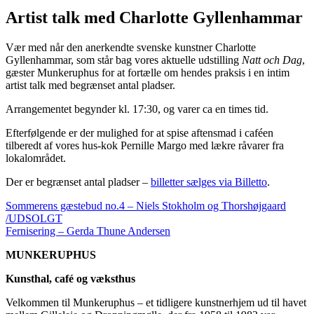
Artist talk med Charlotte Gyllenhammar
Vær med når den anerkendte svenske kunstner Charlotte
Gyllenhammar, som står bag vores aktuelle udstilling
Natt och Dag
,
gæster Munkeruphus for at fortælle om hendes praksis i en intim
artist talk med begrænset antal pladser.
Arrangementet begynder kl. 17:30, og varer ca en times tid.
Efterfølgende er der mulighed for at spise aftensmad i caféen
tilberedt af vores hus-kok Pernille Margo med lækre råvarer fra
lokalområdet.
Der er begrænset antal pladser –
billetter sælges via Billetto
.
Sommerens gæstebud no.4 – Niels Stokholm og Thorshøjgaard
/UDSOLGT
Fernisering – Gerda Thune Andersen
MUNKERUPHUS
Kunsthal, café og væksthus
Velkommen til Munkeruphus – et tidligere kunstnerhjem ud til havet