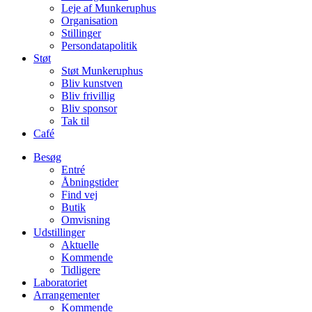
Leje af Munkeruphus
Organisation
Stillinger
Persondatapolitik
Støt
Støt Munkeruphus
Bliv kunstven
Bliv frivillig
Bliv sponsor
Tak til
Café
Besøg
Entré
Åbningstider
Find vej
Butik
Omvisning
Udstillinger
Aktuelle
Kommende
Tidligere
Laboratoriet
Arrangementer
Kommende