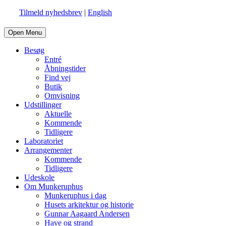
Tilmeld nyhedsbrev
|
English
Open Menu
Besøg
Entré
Åbningstider
Find vej
Butik
Omvisning
Udstillinger
Aktuelle
Kommende
Tidligere
Laboratoriet
Arrangementer
Kommende
Tidligere
Udeskole
Om Munkeruphus
Munkeruphus i dag
Husets arkitektur og historie
Gunnar Aagaard Andersen
Have og strand