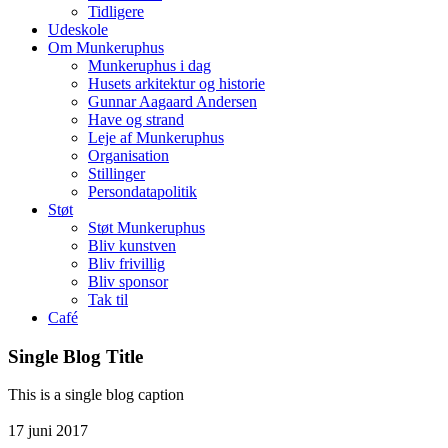
Tidligere
Udeskole
Om Munkeruphus
Munkeruphus i dag
Husets arkitektur og historie
Gunnar Aagaard Andersen
Have og strand
Leje af Munkeruphus
Organisation
Stillinger
Persondatapolitik
Støt
Støt Munkeruphus
Bliv kunstven
Bliv frivillig
Bliv sponsor
Tak til
Café
Single Blog Title
This is a single blog caption
17
juni
2017