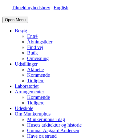
Tilmeld nyhedsbrev
|
English
Open Menu
Besøg
Entré
Åbningstider
Find vej
Butik
Omvisning
Udstillinger
Aktuelle
Kommende
Tidligere
Laboratoriet
Arrangementer
Kommende
Tidligere
Udeskole
Om Munkeruphus
Munkeruphus i dag
Husets arkitektur og historie
Gunnar Aagaard Andersen
Have og strand