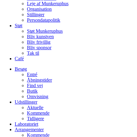
Leje af Munkeruphus
Organisation
Stillinger
Persondatapolitik
Støt
Støt Munkeruphus
Bliv kunstven
Bliv frivillig
Bliv sponsor
Tak til
Café
Besøg
Entré
Åbningstider
Find vej
Butik
Omvisning
Udstillinger
Aktuelle
Kommende
Tidligere
Laboratoriet
Arrangementer
Kommende