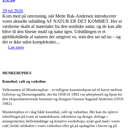
29 jul 2026
Kom med på omvisning, når Mette Bak-Andersen introducerer
vores aktuelle udstilling AF NATUR ER DET KOMMET. Her er
værkerne skabt af materialer fra den nordiske natur, og de kan alle
blive til den fineste muld og natur igen. Udstillingen er et
øjebliksbillede af naturen der omgiver os, som den ser ud nu – og
det er ikke uden kompleksitet....
Læs mere
MUNKERUPHUS
Kunsthal, café og væksthus
Velkommen til Munkeruphus – et tidligere kunstnerhjem ud til havet mellem
Gilleleje og Dronningmølle, der fra 1958 til 1982 var arbejdssted og hjem for
den eksperimenterende kunstner og designer Gunnar Aagaard Andersen (1919-
1982).
Munkeruphus er i dag både kunsthal, café og væksthus. Her kan du opleve
udstillinger på tværs af samtidskunst, arkitektur og design, deltage i
arrangementer, fællesmiddage og kreative workshops, nyde god mad i vores
café, holde selskaber i vores væksthus eller gå på opdagelse i haven og på