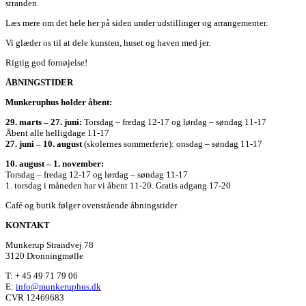
stranden.
Læs mere om det hele her på siden under udstillinger og arrangementer.
Vi glæder os til at dele kunsten, huset og haven med jer.
Rigtig god fornøjelse!
ÅBNINGSTIDER
Munkeruphus holder åbent:
29. marts – 27. juni:
Torsdag – fredag 12-17 og lørdag – søndag 11-17
Åbent alle helligdage 11-17
27. juni – 10. august
(skolernes sommerferie): onsdag – søndag 11-17
10. august – 1. november:
Torsdag – fredag 12-17 og lørdag – søndag 11-17
1. torsdag i måneden har vi åbent 11-20. Gratis adgang 17-20
Café og butik følger ovenstående åbningstider
KONTAKT
Munkerup Strandvej 78
3120 Dronningmølle
T: + 45 49 71 79 06
E:
info@munkeruphus.dk
CVR 12469683