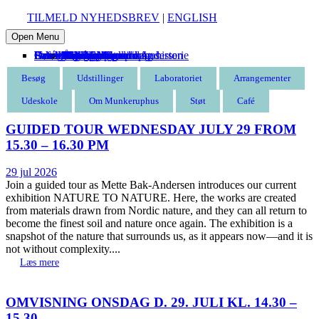
TILMELD NYHEDSBREV
|
ENGLISH
Open Menu
Besøg
Udstillinger
Laboratoriet
Arrangementer
Udeskole
Om Munkeruphus
Støt
Café
Entré
Åbningstider
Find vej
Butik
Omvisning
Aktuelle
Kommende
Tidligere
Kommende
Tidligere
Munkeruphus i dag
Husets arkitektur og historie
Gunnar Aagaard Andersen
Have og strand
Leje af Munkeruphus
Organisation
Stillinger
Persondatapolitik
Støt Munkeruphus
Bliv kunstven
Bliv frivillig
Bliv sponsor
Tak til
Besøg
Udstillinger
Laboratoriet
Arrangementer
Udeskole
Om Munkeruphus
Støt
Café
GUIDED TOUR WEDNESDAY JULY 29 FROM
15.30 – 16.30 PM
29 jul 2026
Join a guided tour as Mette Bak-Andersen introduces our current
exhibition NATURE TO NATURE. Here, the works are created
from materials drawn from Nordic nature, and they can all return to
become the finest soil and nature once again. The exhibition is a
snapshot of the nature that surrounds us, as it appears now—and it is
not without complexity....
Læs mere
OMVISNING ONSDAG D. 29. JULI KL. 14.30 –
15.30