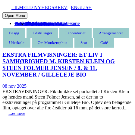
TILMELD NYHEDSBREV
|
ENGLISH
Open Menu
Besøg
Udstillinger
Laboratoriet
Arrangementer
Udeskole
Om Munkeruphus
Støt
Café
Entré
Åbningstider
Find vej
Butik
Omvisning
Aktuelle
Kommende
Tidligere
Kommende
Tidligere
Munkeruphus i dag
Husets arkitektur og historie
Gunnar Aagaard Andersen
Have og strand
Leje af Munkeruphus
Organisation
Stillinger
Persondatapolitik
Støt Munkeruphus
Bliv kunstven
Bliv frivillig
Bliv sponsor
Tak til
Besøg
Udstillinger
Laboratoriet
Arrangementer
Udeskole
Om Munkeruphus
Støt
Café
EKSTRA FILMVISNINGER: ET LIV I
SAMHØRIGHED M. KIRSTEN KLEIN OG
STEEN FOLMER JENSEN / 8. & 11.
NOVEMBER / GILLELEJE BIO
08 nov 2025
EKSTRAVISNINGER: Fik du ikke set portrættet af Kirsten Klein
og hendes mand Steen Folmer Jensen, så er der nu to
ekstravisninger på programmet i Gilleleje Bio. Oplev den betagende
film, optaget over alle fire årstider på 16 mm, på det store lærred....
Læs mere