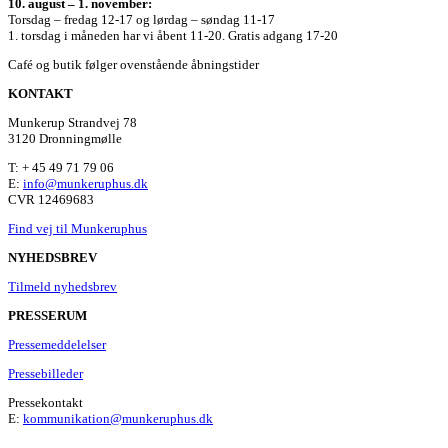
10. august – 1. november:
Torsdag – fredag 12-17 og lørdag – søndag 11-17
1. torsdag i måneden har vi åbent 11-20. Gratis adgang 17-20
Café og butik følger ovenstående åbningstider
KONTAKT
Munkerup Strandvej 78
3120 Dronningmølle
T: + 45 49 71 79 06
E:
info@munkeruphus.dk
CVR 12469683
Find vej til Munkeruphus
NYHEDSBREV
Tilmeld nyhedsbrev
PRESSERUM
Pressemeddelelser
Pressebilleder
Pressekontakt
E:
kommunikation@munkeruphus.dk