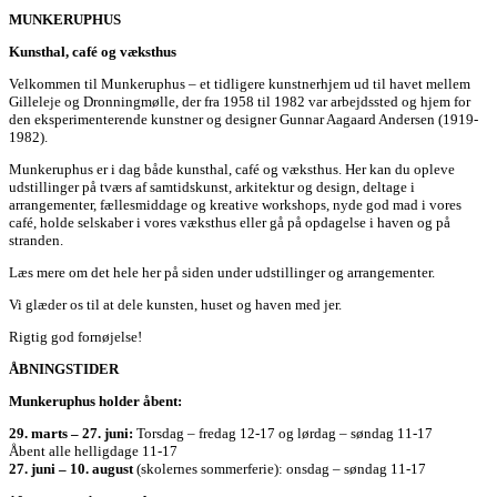
MUNKERUPHUS
Kunsthal, café og væksthus
Velkommen til Munkeruphus – et tidligere kunstnerhjem ud til havet mellem
Gilleleje og Dronningmølle, der fra 1958 til 1982 var arbejdssted og hjem for
den eksperimenterende kunstner og designer Gunnar Aagaard Andersen (1919-
1982).
Munkeruphus er i dag både kunsthal, café og væksthus. Her kan du opleve
udstillinger på tværs af samtidskunst, arkitektur og design, deltage i
arrangementer, fællesmiddage og kreative workshops, nyde god mad i vores
café, holde selskaber i vores væksthus eller gå på opdagelse i haven og på
stranden.
Læs mere om det hele her på siden under udstillinger og arrangementer.
Vi glæder os til at dele kunsten, huset og haven med jer.
Rigtig god fornøjelse!
ÅBNINGSTIDER
Munkeruphus holder åbent:
29. marts – 27. juni:
Torsdag – fredag 12-17 og lørdag – søndag 11-17
Åbent alle helligdage 11-17
27. juni – 10. august
(skolernes sommerferie): onsdag – søndag 11-17