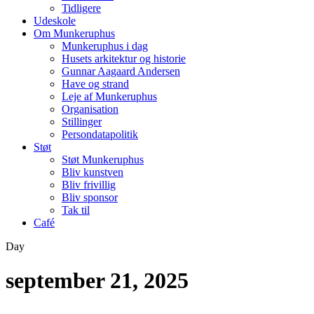
Tidligere
Udeskole
Om Munkeruphus
Munkeruphus i dag
Husets arkitektur og historie
Gunnar Aagaard Andersen
Have og strand
Leje af Munkeruphus
Organisation
Stillinger
Persondatapolitik
Støt
Støt Munkeruphus
Bliv kunstven
Bliv frivillig
Bliv sponsor
Tak til
Café
Day
september 21, 2025