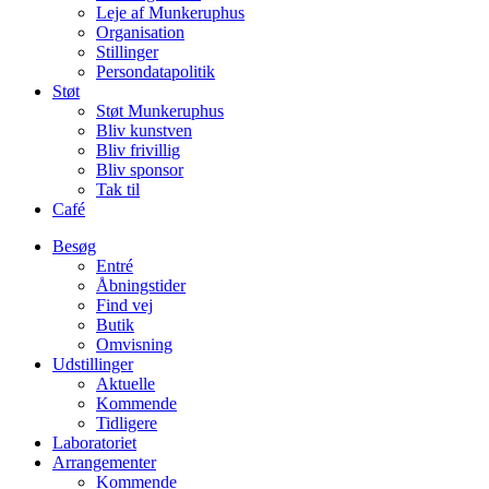
Leje af Munkeruphus
Organisation
Stillinger
Persondatapolitik
Støt
Støt Munkeruphus
Bliv kunstven
Bliv frivillig
Bliv sponsor
Tak til
Café
Besøg
Entré
Åbningstider
Find vej
Butik
Omvisning
Udstillinger
Aktuelle
Kommende
Tidligere
Laboratoriet
Arrangementer
Kommende