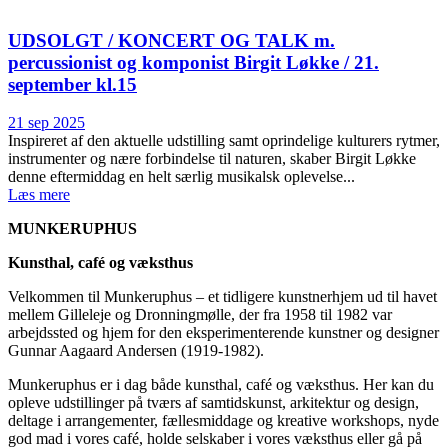
UDSOLGT / KONCERT OG TALK m.
percussionist og komponist Birgit Løkke / 21.
september kl.15
21 sep 2025
Inspireret af den aktuelle udstilling samt oprindelige kulturers rytmer,
instrumenter og nære forbindelse til naturen, skaber Birgit Løkke
denne eftermiddag en helt særlig musikalsk oplevelse...
Læs mere
MUNKERUPHUS
Kunsthal, café og væksthus
Velkommen til Munkeruphus – et tidligere kunstnerhjem ud til havet
mellem Gilleleje og Dronningmølle, der fra 1958 til 1982 var
arbejdssted og hjem for den eksperimenterende kunstner og designer
Gunnar Aagaard Andersen (1919-1982).
Munkeruphus er i dag både kunsthal, café og væksthus. Her kan du
opleve udstillinger på tværs af samtidskunst, arkitektur og design,
deltage i arrangementer, fællesmiddage og kreative workshops, nyde
god mad i vores café, holde selskaber i vores væksthus eller gå på