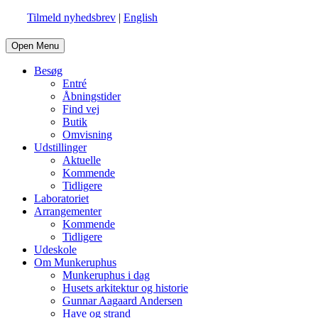
Tilmeld nyhedsbrev
|
English
Open Menu
Besøg
Entré
Åbningstider
Find vej
Butik
Omvisning
Udstillinger
Aktuelle
Kommende
Tidligere
Laboratoriet
Arrangementer
Kommende
Tidligere
Udeskole
Om Munkeruphus
Munkeruphus i dag
Husets arkitektur og historie
Gunnar Aagaard Andersen
Have og strand