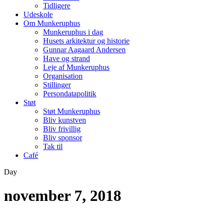
Tidligere
Udeskole
Om Munkeruphus
Munkeruphus i dag
Husets arkitektur og historie
Gunnar Aagaard Andersen
Have og strand
Leje af Munkeruphus
Organisation
Stillinger
Persondatapolitik
Støt
Støt Munkeruphus
Bliv kunstven
Bliv frivillig
Bliv sponsor
Tak til
Café
Day
november 7, 2018