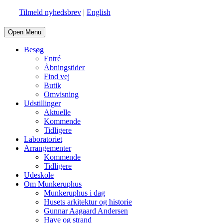
Tilmeld nyhedsbrev
|
English
Open Menu
Besøg
Entré
Åbningstider
Find vej
Butik
Omvisning
Udstillinger
Aktuelle
Kommende
Tidligere
Laboratoriet
Arrangementer
Kommende
Tidligere
Udeskole
Om Munkeruphus
Munkeruphus i dag
Husets arkitektur og historie
Gunnar Aagaard Andersen
Have og strand