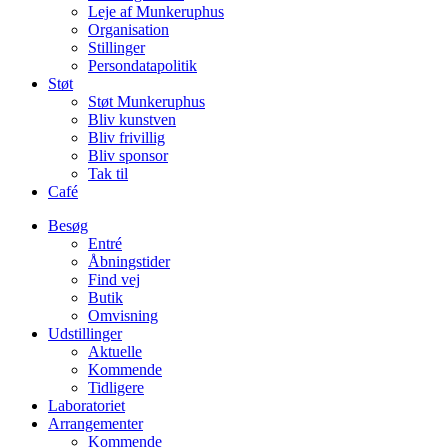
Leje af Munkeruphus
Organisation
Stillinger
Persondatapolitik
Støt
Støt Munkeruphus
Bliv kunstven
Bliv frivillig
Bliv sponsor
Tak til
Café
Besøg
Entré
Åbningstider
Find vej
Butik
Omvisning
Udstillinger
Aktuelle
Kommende
Tidligere
Laboratoriet
Arrangementer
Kommende