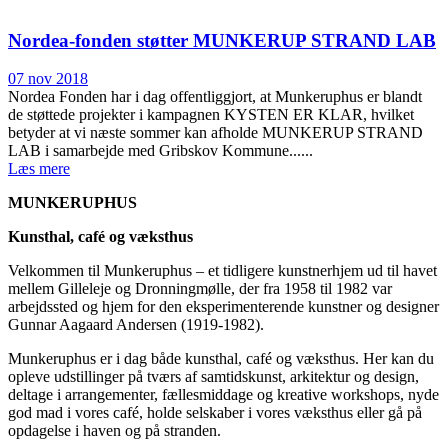
Nordea-fonden støtter MUNKERUP STRAND LAB
07 nov 2018
Nordea Fonden har i dag offentliggjort, at Munkeruphus er blandt
de støttede projekter i kampagnen KYSTEN ER KLAR, hvilket
betyder at vi næste sommer kan afholde MUNKERUP STRAND
LAB i samarbejde med Gribskov Kommune......
Læs mere
MUNKERUPHUS
Kunsthal, café og væksthus
Velkommen til Munkeruphus – et tidligere kunstnerhjem ud til havet
mellem Gilleleje og Dronningmølle, der fra 1958 til 1982 var
arbejdssted og hjem for den eksperimenterende kunstner og designer
Gunnar Aagaard Andersen (1919-1982).
Munkeruphus er i dag både kunsthal, café og væksthus. Her kan du
opleve udstillinger på tværs af samtidskunst, arkitektur og design,
deltage i arrangementer, fællesmiddage og kreative workshops, nyde
god mad i vores café, holde selskaber i vores væksthus eller gå på
opdagelse i haven og på stranden.