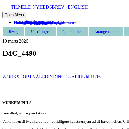
TILMELD NYHEDSBREV
|
ENGLISH
Open Menu
Besøg
Udstillinger
Laboratoriet
Arrangementer
Udeskole
Om Munkeruphus
Støt
Café
Entré
Åbningstider
Find vej
Butik
Omvisning
Aktuelle
Kommende
Tidligere
Kommende
Tidligere
Munkeruphus i dag
Husets arkitektur og historie
Gunnar Aagaard Andersen
Have og strand
Leje af Munkeruphus
Organisation
Stillinger
Persondatapolitik
Støt Munkeruphus
Bliv kunstven
Bliv frivillig
Bliv sponsor
Tak til
Besøg
Udstillinger
Laboratoriet
Arrangementer
10
marts
2026
IMG_4490
WORKSHOP I NÅLEBINDING 18 APRIL kl 11-16
MUNKERUPHUS
Kunsthal, café og væksthus
Velkommen til Munkeruphus – et tidligere kunstnerhjem ud til havet mellem Gill