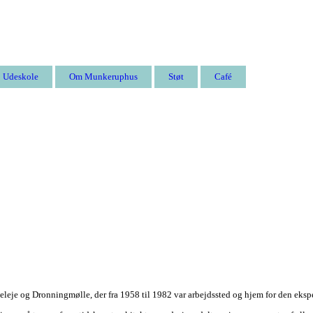
Udeskole
Om Munkeruphus
Støt
Café
eleje og Dronningmølle, der fra 1958 til 1982 var arbejdssted og hjem for den ek