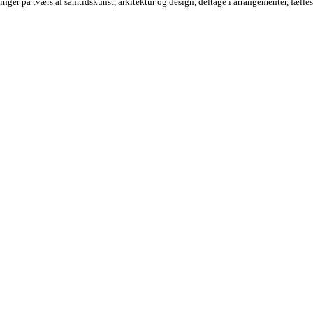
nger på tværs af samtidskunst, arkitektur og design, deltage i arrangementer, fæll