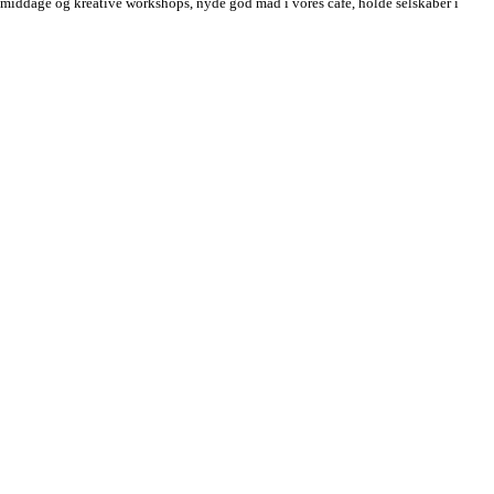
esmiddage og kreative workshops, nyde god mad i vores café, holde selskaber i