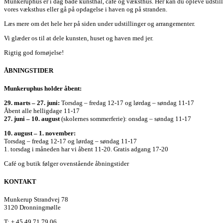
Munkeruphus er i dag både kunsthal, café og væksthus. Her kan du opleve udstilli
vores væksthus eller gå på opdagelse i haven og på stranden.
Læs mere om det hele her på siden under udstillinger og arrangementer.
Vi glæder os til at dele kunsten, huset og haven med jer.
Rigtig god fornøjelse!
ÅBNINGSTIDER
Munkeruphus holder åbent:
29. marts – 27. juni:
Torsdag – fredag 12-17 og lørdag – søndag 11-17
Åbent alle helligdage 11-17
27. juni – 10. august
(skolernes sommerferie): onsdag – søndag 11-17
10. august – 1. november:
Torsdag – fredag 12-17 og lørdag – søndag 11-17
1. torsdag i måneden har vi åbent 11-20. Gratis adgang 17-20
Café og butik følger ovenstående åbningstider
KONTAKT
Munkerup Strandvej 78
3120 Dronningmølle
T: + 45 49 71 79 06