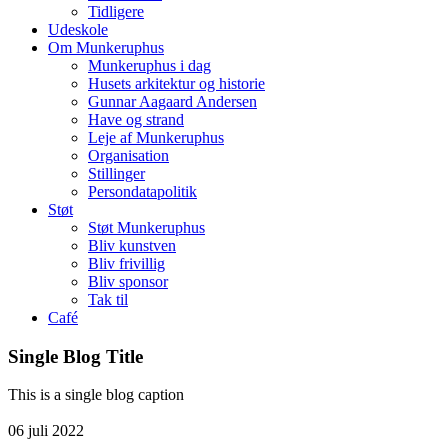
Tidligere
Udeskole
Om Munkeruphus
Munkeruphus i dag
Husets arkitektur og historie
Gunnar Aagaard Andersen
Have og strand
Leje af Munkeruphus
Organisation
Stillinger
Persondatapolitik
Støt
Støt Munkeruphus
Bliv kunstven
Bliv frivillig
Bliv sponsor
Tak til
Café
Single Blog Title
This is a single blog caption
06
juli
2022