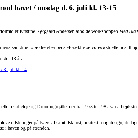
vet / onsdag d. 6. juli kl. 13-15
unstformidler Kristine Nørgaard Andersen afholde
workshoppen
Med Blæk
imens kan dine forældre eller bedsteforældre se vores aktuelle udstillin
under 18 år.
3. juli kl. 14
mellem Gilleleje og Dronningmølle, der fra 1958 til 1982 var arbejdss
eve udstillinger på tværs af samtidskunst, arkitektur og design, delta
se i haven og på stranden.