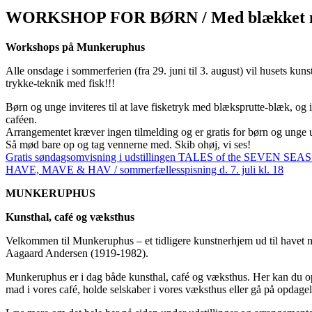
WORKSHOP FOR BØRN / Med blækket mod ha
Workshops
på Munkeruphus
Alle onsdage i sommerferien (fra 29. juni til 3. august) vil husets k
trykke-teknik med fisk!!!
Børn og unge inviteres til at lave fisketryk med blæksprutte-blæk, og 
caféen.
Arrangementet kræver ingen tilmelding og er gratis for børn og unge 
Så mød bare op og tag vennerne med. Skib ohøj, vi ses!
Gratis søndagsomvisning i udstillingen TALES of the SEVEN SEAS / 
HAVE, MAVE & HAV / sommerfællesspisning d. 7. juli kl. 18
MUNKERUPHUS
Kunsthal, café og væksthus
Velkommen til Munkeruphus – et tidligere kunstnerhjem ud til havet 
Aagaard Andersen (1919-1982).
Munkeruphus er i dag både kunsthal, café og væksthus. Her kan du opl
mad i vores café, holde selskaber i vores væksthus eller gå på opdagel