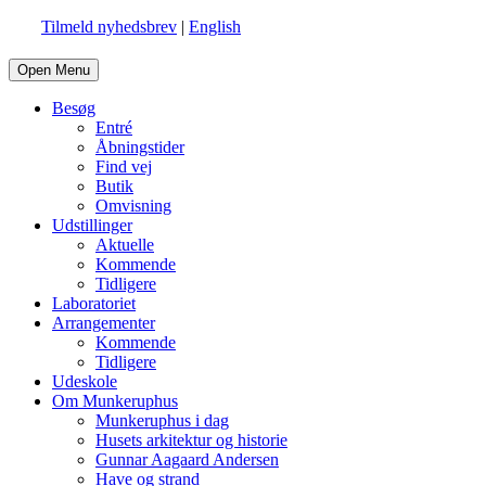
Tilmeld nyhedsbrev
|
English
Open Menu
Besøg
Entré
Åbningstider
Find vej
Butik
Omvisning
Udstillinger
Aktuelle
Kommende
Tidligere
Laboratoriet
Arrangementer
Kommende
Tidligere
Udeskole
Om Munkeruphus
Munkeruphus i dag
Husets arkitektur og historie
Gunnar Aagaard Andersen
Have og strand