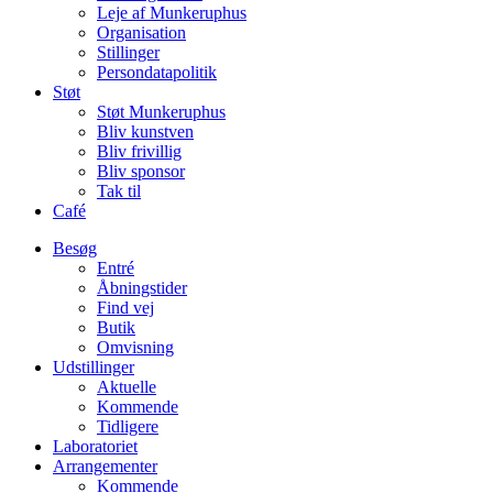
Leje af Munkeruphus
Organisation
Stillinger
Persondatapolitik
Støt
Støt Munkeruphus
Bliv kunstven
Bliv frivillig
Bliv sponsor
Tak til
Café
Besøg
Entré
Åbningstider
Find vej
Butik
Omvisning
Udstillinger
Aktuelle
Kommende
Tidligere
Laboratoriet
Arrangementer
Kommende