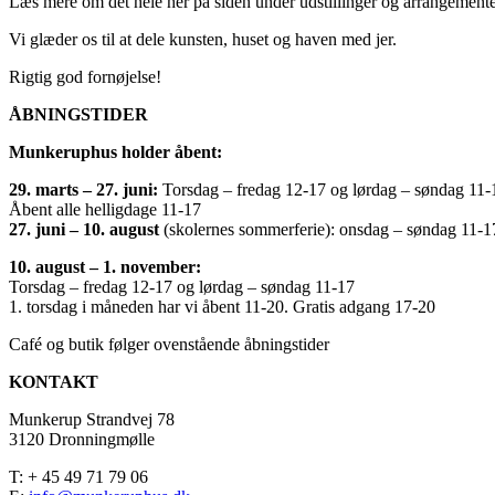
Læs mere om det hele her på siden under udstillinger og arrangemente
Vi glæder os til at dele kunsten, huset og haven med jer.
Rigtig god fornøjelse!
ÅBNINGSTIDER
Munkeruphus holder åbent:
29. marts – 27. juni:
Torsdag – fredag 12-17 og lørdag – søndag 11-
Åbent alle helligdage 11-17
27. juni – 10. august
(skolernes sommerferie): onsdag – søndag 11-1
10. august – 1. november:
Torsdag – fredag 12-17 og lørdag – søndag 11-17
1. torsdag i måneden har vi åbent 11-20. Gratis adgang 17-20
Café og butik følger ovenstående åbningstider
KONTAKT
Munkerup Strandvej 78
3120 Dronningmølle
T: + 45 49 71 79 06