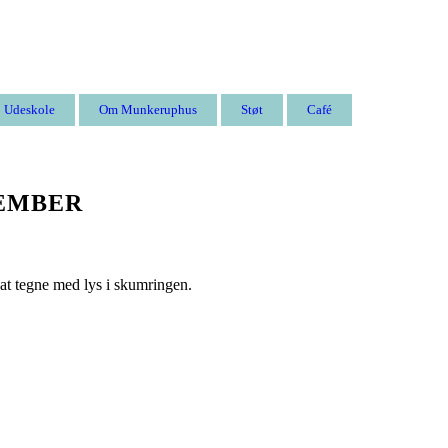
Udeskole
Om Munkeruphus
Støt
Café
VEMBER
 at tegne med lys i skumringen.