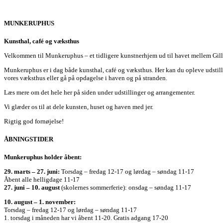
MUNKERUPHUS
Kunsthal, café og væksthus
Velkommen til Munkeruphus – et tidligere kunstnerhjem ud til havet mellem Gill
Munkeruphus er i dag både kunsthal, café og væksthus. Her kan du opleve udstilli
vores væksthus eller gå på opdagelse i haven og på stranden.
Læs mere om det hele her på siden under udstillinger og arrangementer.
Vi glæder os til at dele kunsten, huset og haven med jer.
Rigtig god fornøjelse!
ÅBNINGSTIDER
Munkeruphus holder åbent:
29. marts – 27. juni:
Torsdag – fredag 12-17 og lørdag – søndag 11-17
Åbent alle helligdage 11-17
27. juni – 10. august
(skolernes sommerferie): onsdag – søndag 11-17
10. august – 1. november:
Torsdag – fredag 12-17 og lørdag – søndag 11-17
1. torsdag i måneden har vi åbent 11-20. Gratis adgang 17-20