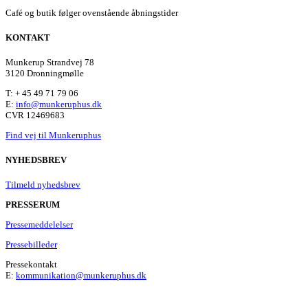
Café og butik følger ovenstående åbningstider
KONTAKT
Munkerup Strandvej 78
3120 Dronningmølle
T: + 45 49 71 79 06
E:
info@munkeruphus.dk
CVR 12469683
Find vej til Munkeruphus
NYHEDSBREV
Tilmeld nyhedsbrev
PRESSERUM
Pressemeddelelser
Pressebilleder
Pressekontakt
E:
kommunikation@munkeruphus.dk