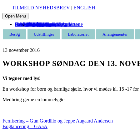
TILMELD NYHEDSBREV
|
ENGLISH
Open Menu
Besøg
Udstillinger
Laboratoriet
Arrangementer
Udeskole
Om Munkeruphus
Støt
Café
Entré
Åbningstider
Find vej
Butik
Omvisning
Aktuelle
Kommende
Tidligere
Kommende
Tidligere
Munkeruphus i dag
Husets arkitektur og historie
Gunnar Aagaard Andersen
Have og strand
Leje af Munkeruphus
Organisation
Stillinger
Persondatapolitik
Støt Munkeruphus
Bliv kunstven
Bliv frivillig
Bliv sponsor
Tak til
Besøg
Udstillinger
Laboratoriet
Arrangementer
13
november
2016
WORKSHOP SØNDAG DEN 13. NO
Vi tegner med lys!
En workshop for børn og barnlige sjæle, hvor vi mødes kl. 15 -17 for
Medbring gerne en lommelygte.
Fernisering – Gun Gordillo og Jeppe Aagaard Andersen
Boglancering – GAaA