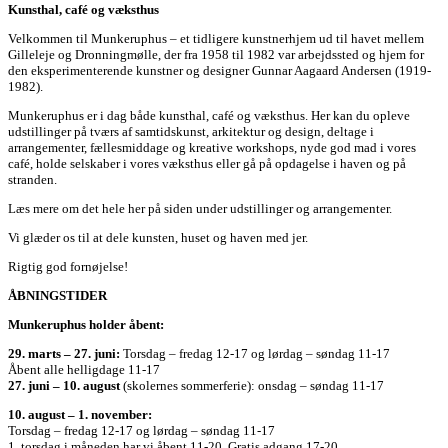
Kunsthal, café og væksthus
Velkommen til Munkeruphus – et tidligere kunstnerhjem ud til havet mellem
Gilleleje og Dronningmølle, der fra 1958 til 1982 var arbejdssted og hjem for
den eksperimenterende kunstner og designer Gunnar Aagaard Andersen (1919-
1982).
Munkeruphus er i dag både kunsthal, café og væksthus. Her kan du opleve
udstillinger på tværs af samtidskunst, arkitektur og design, deltage i
arrangementer, fællesmiddage og kreative workshops, nyde god mad i vores
café, holde selskaber i vores væksthus eller gå på opdagelse i haven og på
stranden.
Læs mere om det hele her på siden under udstillinger og arrangementer.
Vi glæder os til at dele kunsten, huset og haven med jer.
Rigtig god fornøjelse!
ÅBNINGSTIDER
Munkeruphus holder åbent:
29. marts – 27. juni:
Torsdag – fredag 12-17 og lørdag – søndag 11-17
Åbent alle helligdage 11-17
27. juni – 10. august
(skolernes sommerferie): onsdag – søndag 11-17
10. august – 1. november:
Torsdag – fredag 12-17 og lørdag – søndag 11-17
1. torsdag i måneden har vi åbent 11-20. Gratis adgang 17-20