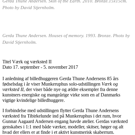
Gerda Thune Andersen. Skin of the Earth. 2010. Bronze.15x15cm.
Photo by David Stjernholm.
Gerda Thune Andersen. Houses of memory. 1993. Bronze. Photo by
David Stjernholm.
Titel
Værk og værksted II
Dato
17. september - 5. november 2017
I anledning af billedhuggeren Gerda Thune Andersens 85 års
fødselsdag i år viser Munkeruphus solo-udstillingen
Værk og
værksted II
, der viser både nye og ældre eksempler fra denne
kunstners energiske og mangeårige virke som en af Danmarks
vigtige kvindelige billedhuggere.
I forbindelse med udstillingen flytter Gerda Thune Andersens
værksted fra Tibirkelunde ind på Munkeruphus i det rum, hvor
Gunnar Aagaard Andersen engang havde atelier. Gerdas værksted
genskabes i 1:1 med både værker, modeller, skitser, bøger og alt
hvad der ellers er at finde i et aktivt kunstnerisk skaberrum.