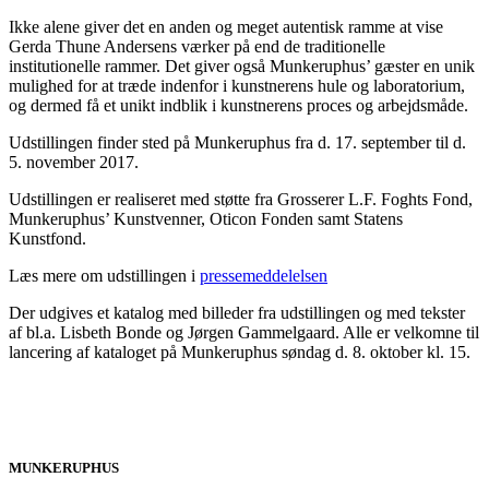
Ikke alene giver det en anden og meget autentisk ramme at vise
Gerda Thune Andersens værker på end de traditionelle
institutionelle rammer. Det giver også Munkeruphus’ gæster en unik
mulighed for at træde indenfor i kunstnerens hule og laboratorium,
og dermed få et unikt indblik i kunstnerens proces og arbejdsmåde.
Udstillingen finder sted på Munkeruphus fra d. 17. september til d.
5. november 2017.
Udstillingen er realiseret med støtte fra Grosserer L.F. Foghts Fond,
Munkeruphus’ Kunstvenner, Oticon Fonden samt Statens
Kunstfond.
Læs mere om udstillingen i
press
emeddelelsen
Der udgives et katalog med billeder fra udstillingen og med tekster
af bl.a. Lisbeth Bonde og Jørgen Gammelgaard. Alle er velkomne til
lancering af kataloget på Munkeruphus søndag d. 8. oktober kl. 15.
MUNKERUPHUS