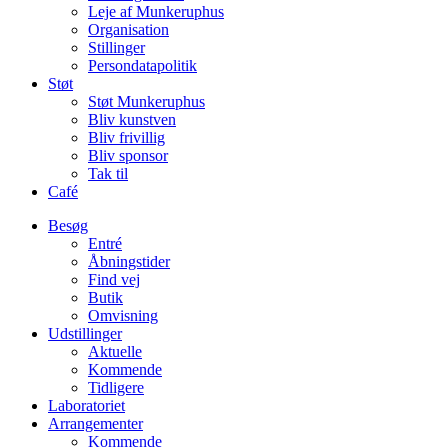
Leje af Munkeruphus
Organisation
Stillinger
Persondatapolitik
Støt
Støt Munkeruphus
Bliv kunstven
Bliv frivillig
Bliv sponsor
Tak til
Café
Besøg
Entré
Åbningstider
Find vej
Butik
Omvisning
Udstillinger
Aktuelle
Kommende
Tidligere
Laboratoriet
Arrangementer
Kommende