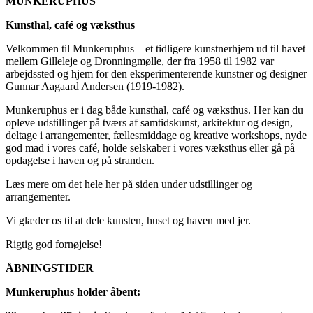
MUNKERUPHUS
Kunsthal, café og væksthus
Velkommen til Munkeruphus – et tidligere kunstnerhjem ud til havet
mellem Gilleleje og Dronningmølle, der fra 1958 til 1982 var
arbejdssted og hjem for den eksperimenterende kunstner og designer
Gunnar Aagaard Andersen (1919-1982).
Munkeruphus er i dag både kunsthal, café og væksthus. Her kan du
opleve udstillinger på tværs af samtidskunst, arkitektur og design,
deltage i arrangementer, fællesmiddage og kreative workshops, nyde
god mad i vores café, holde selskaber i vores væksthus eller gå på
opdagelse i haven og på stranden.
Læs mere om det hele her på siden under udstillinger og
arrangementer.
Vi glæder os til at dele kunsten, huset og haven med jer.
Rigtig god fornøjelse!
ÅBNINGSTIDER
Munkeruphus holder åbent: