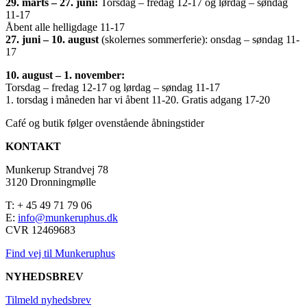
29. marts – 27. juni:
Torsdag – fredag 12-17 og lørdag – søndag
11-17
Åbent alle helligdage 11-17
27. juni – 10. august
(skolernes sommerferie): onsdag – søndag 11-
17
10. august – 1. november:
Torsdag – fredag 12-17 og lørdag – søndag 11-17
1. torsdag i måneden har vi åbent 11-20. Gratis adgang 17-20
Café og butik følger ovenstående åbningstider
KONTAKT
Munkerup Strandvej 78
3120 Dronningmølle
T: + 45 49 71 79 06
E:
info@munkeruphus.dk
CVR 12469683
Find vej til Munkeruphus
NYHEDSBREV
Tilmeld nyhedsbrev