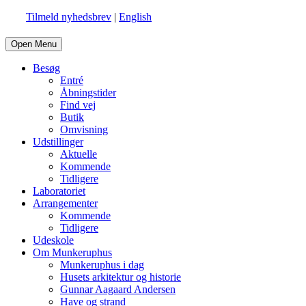
Tilmeld nyhedsbrev
|
English
Open Menu
Besøg
Entré
Åbningstider
Find vej
Butik
Omvisning
Udstillinger
Aktuelle
Kommende
Tidligere
Laboratoriet
Arrangementer
Kommende
Tidligere
Udeskole
Om Munkeruphus
Munkeruphus i dag
Husets arkitektur og historie
Gunnar Aagaard Andersen
Have og strand