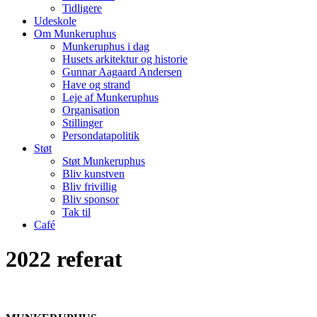
Tidligere
Udeskole
Om Munkeruphus
Munkeruphus i dag
Husets arkitektur og historie
Gunnar Aagaard Andersen
Have og strand
Leje af Munkeruphus
Organisation
Stillinger
Persondatapolitik
Støt
Støt Munkeruphus
Bliv kunstven
Bliv frivillig
Bliv sponsor
Tak til
Café
2022 referat