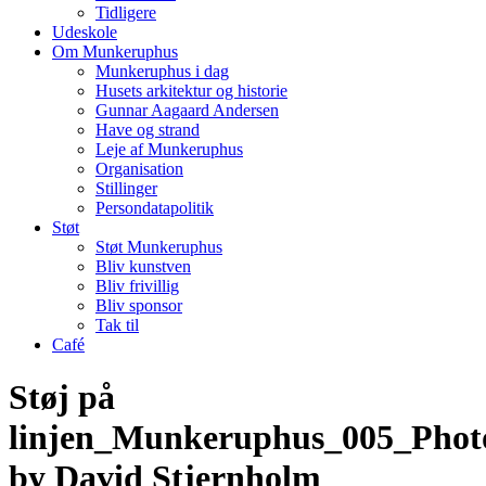
Tidligere
Udeskole
Om Munkeruphus
Munkeruphus i dag
Husets arkitektur og historie
Gunnar Aagaard Andersen
Have og strand
Leje af Munkeruphus
Organisation
Stillinger
Persondatapolitik
Støt
Støt Munkeruphus
Bliv kunstven
Bliv frivillig
Bliv sponsor
Tak til
Café
Støj på
linjen_Munkeruphus_005_Phot
by David Stjernholm