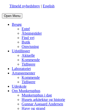
Tilmeld nyhedsbrev
|
English
Open Menu
Besøg
Entré
Åbningstider
Find vej
Butik
Omvisning
Udstillinger
Aktuelle
Kommende
Tidligere
Laboratoriet
Arrangementer
Kommende
Tidligere
Udeskole
Om Munkeruphus
Munkeruphus i dag
Husets arkitektur og historie
Gunnar Aagaard Andersen
Have og strand