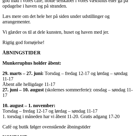
god mad i vores café, holde selskaber i vores væksthus eller gå på
opdagelse i haven og på stranden.
Læs mere om det hele her på siden under udstillinger og
arrangementer.
Vi glæder os til at dele kunsten, huset og haven med jer.
Rigtig god fornøjelse!
ÅBNINGSTIDER
Munkeruphus holder åbent:
29. marts – 27. juni:
Torsdag – fredag 12-17 og lørdag – søndag
11-17
Åbent alle helligdage 11-17
27. juni – 10. august
(skolernes sommerferie): onsdag – søndag 11-
17
10. august – 1. november:
Torsdag – fredag 12-17 og lørdag – søndag 11-17
1. torsdag i måneden har vi åbent 11-20. Gratis adgang 17-20
Café og butik følger ovenstående åbningstider