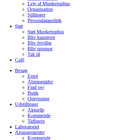
Leje af Munkeruphus
Organisation
Stillinger
Persondatapolitik
Støt
Støt Munkeruphus
Bliv kunstven
Bliv frivillig
Bliv sponsor
Tak til
Café
Besøg
Entré
Åbningstider
Find vej
Butik
Omvisning
Udstillinger
Aktuelle
Kommende
Tidligere
Laboratoriet
Arrangementer
Kommende