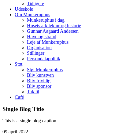
Tidligere
Udeskole
Om Munkeruphus
Munkeruphus i dag
Husets arkitektur og historie
Gunnar Aagaard Andersen
Have og strand
Leje af Munkeruphus
Organisation
Stillinger
Persondatapolitik
Støt
Støt Munkeruphus
Bliv kunstven
Bliv frivillig
Bliv sponsor
Tak til
Café
Single Blog Title
This is a single blog caption
09
april
2022