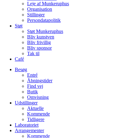
Leje af Munkeruphus
Organisation
Stillinger
Persondatapolitik
Støt
Støt Munkeruphus
Bliv kunstven
Bliv frivillig
Bliv sponsor
Tak til
Café
Besøg
Entré
Åbningstider
Find vej
Butik
Omvisning
Udstillinger
Aktuelle
Kommende
Tidligere
Laboratoriet
Arrangementer
Kommende