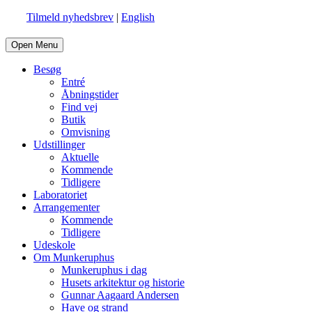
Tilmeld nyhedsbrev
|
English
Open Menu
Besøg
Entré
Åbningstider
Find vej
Butik
Omvisning
Udstillinger
Aktuelle
Kommende
Tidligere
Laboratoriet
Arrangementer
Kommende
Tidligere
Udeskole
Om Munkeruphus
Munkeruphus i dag
Husets arkitektur og historie
Gunnar Aagaard Andersen
Have og strand