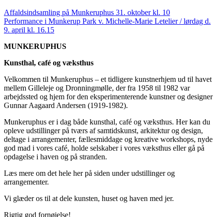
Affaldsindsamling på Munkeruphus 31. oktober kl. 10
Performance i Munkerup Park v. Michelle-Marie Letelier / lørdag d.
9. april kl. 16.15
MUNKERUPHUS
Kunsthal, café og væksthus
Velkommen til Munkeruphus – et tidligere kunstnerhjem ud til havet
mellem Gilleleje og Dronningmølle, der fra 1958 til 1982 var
arbejdssted og hjem for den eksperimenterende kunstner og designer
Gunnar Aagaard Andersen (1919-1982).
Munkeruphus er i dag både kunsthal, café og væksthus. Her kan du
opleve udstillinger på tværs af samtidskunst, arkitektur og design,
deltage i arrangementer, fællesmiddage og kreative workshops, nyde
god mad i vores café, holde selskaber i vores væksthus eller gå på
opdagelse i haven og på stranden.
Læs mere om det hele her på siden under udstillinger og
arrangementer.
Vi glæder os til at dele kunsten, huset og haven med jer.
Rigtig god fornøjelse!