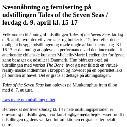
Sæsonåbning og fernisering på
udstillingen Tales of the Seven Seas /
lørdag d. 9. april kl. 15-17
Velkommen til åbning af udstillingen
Tales of the Seven Seas
lørdag
d. 9. april, hvor der vil være taler og bobler kl. 15, hvorefter det er
muligt at besøge udstillingen og møde nogle af kunstnerne bag. Kl.
16.15 er det muligt at opleve en performance ved den internationalt
anerkendte chilenske kunstner Michelle-Marie Letelier, der for første
gang besøger og udstiller i Danmark. Hun bidrager også på
udstillingen med værket
The Bone
, hvor gæster iklædt en virtuel-
reality-maske indlemmes i kroppen og hovedet på en opdrættet laks
på bunden af havet. Det er gratis at deltage på åbningsdagen.
Tales of the Seven Seas
kan opleves på Munkeruphus frem til og
med d. 7. august.
Læs mere om udstillingen her
Bemærk at der hver søndag kl. 14 i hele udstillingsperioden er
omvisning i udstillingen, hvor kunstfaglige medarbejder viser rundt i
udstillingen og dens værker. Introduktionen er gratis efter betalt
entré.