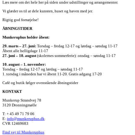
Læs mere om det hele her på siden under udstillinger og arrangementer.
Vi glæder os til at dele kunsten, huset og haven med jer.
Rigtig god fornøjelse!
ÅBNINGSTIDER
Munkeruphus holder åbent:
29. marts – 27. juni:
Torsdag – fredag 12-17 og lørdag – søndag 11-17
Åbent alle helligdage 11-17
27. juni – 10. august
(skolernes sommerferie): onsdag – søndag 11-17
10. august – 1. november:
Torsdag – fredag 12-17 og lørdag – søndag 11-17
1. torsdag i måneden har vi åbent 11-20. Gratis adgang 17-20
Café og butik følger ovenstående åbningstider
KONTAKT
Munkerup Strandvej 78
3120 Dronningmølle
T: + 45 49 71 79 06
E:
info@munkeruphus.dk
CVR 12469683
Find vej til Munkeruphus