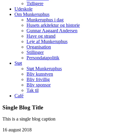
Tidligere
Udeskole
Om Munkeruphus
Munkeruphus i dag
Husets arkitektur og historie
Gunnar Aagaard Andersen
Have og strand
Leje af Munkeruphus
Organisation
Stillinger
Persondatapolitik
Støt
Støt Munkeruphus
Bliv kunstven
Bliv frivillig
Bliv sponsor
Tak til
Café
Single Blog Title
This is a single blog caption
16
august
2018