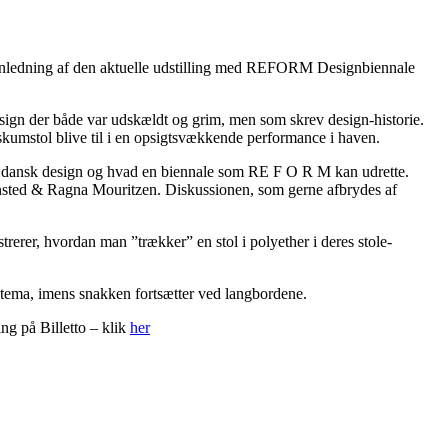
 i anledning af den aktuelle udstilling med REFORM Designbiennale
sign der både var udskældt og grim, men som skrev design-historie.
kumstol blive til i en opsigtsvækkende performance i haven.
or dansk design og hvad en biennale som RE F O R M kan udrette.
lensted & Ragna Mouritzen. Diskussionen, som gerne afbrydes af
rer, hvordan man ”trækker” en stol i polyether i deres stole-
s tema, imens snakken fortsætter ved langbordene.
ng på Billetto – klik
her