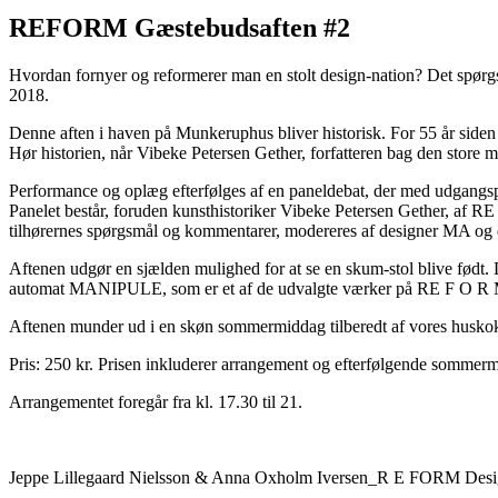
REFORM Gæstebudsaften #2
Hvordan fornyer og reformerer man en stolt design-nation? Det spørg
2018.
Denne aften i haven på Munkeruphus bliver historisk. For 55 år siden
Hør historien, når Vibeke Petersen Gether, forfatteren bag den store
Performance og oplæg efterfølges af en paneldebat, der med udgangsp
Panelet består, foruden kunsthistoriker Vibeke Petersen Gether, af 
tilhørernes spørgsmål og kommentarer, modereres af designer MA og 
Aftenen udgør en sjælden mulighed for at se en skum-stol blive født.
automat MANIPULE, som er et af de udvalgte værker på RE F O R M
Aftenen munder ud i en skøn sommermiddag tilberedt af vores huskok P
Pris: 250 kr. Prisen inkluderer arrangement og efterfølgende sommermi
Arrangementet foregår fra kl. 17.30 til 21.
Jeppe Lillegaard Nielsson & Anna Oxholm Iversen_R E FORM Desi