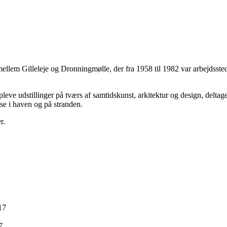
mellem Gilleleje og Dronningmølle, der fra 1958 til 1982 var arbejdss
eve udstillinger på tværs af samtidskunst, arkitektur og design, delta
se i haven og på stranden.
r.
17
7