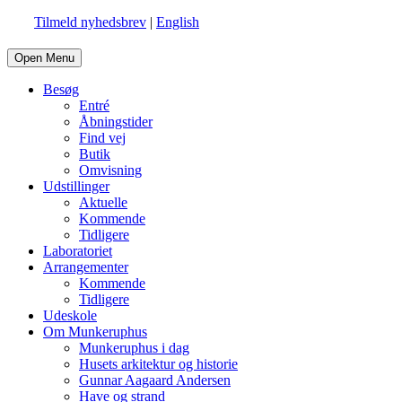
Tilmeld nyhedsbrev
|
English
Open Menu
Besøg
Entré
Åbningstider
Find vej
Butik
Omvisning
Udstillinger
Aktuelle
Kommende
Tidligere
Laboratoriet
Arrangementer
Kommende
Tidligere
Udeskole
Om Munkeruphus
Munkeruphus i dag
Husets arkitektur og historie
Gunnar Aagaard Andersen
Have og strand