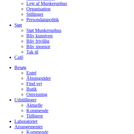
Leje af Munkeruphus
Organisation
Stillinger
Persondatapolitik
Støt
Støt Munkeruphus
Bliv kunstven
Bliv frivillig
Bliv sponsor
Tak til
Café
Besøg
Entré
Åbningstider
Find vej
Butik
Omvisning
Udstillinger
Aktuelle
Kommende
Tidligere
Laboratoriet
Arrangementer
Kommende