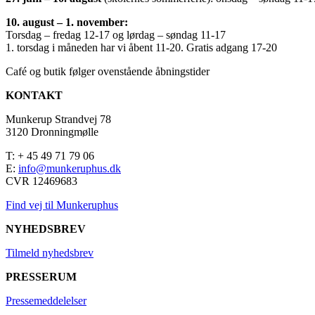
10. august – 1. november:
Torsdag – fredag 12-17 og lørdag – søndag 11-17
1. torsdag i måneden har vi åbent 11-20. Gratis adgang 17-20
Café og butik følger ovenstående åbningstider
KONTAKT
Munkerup Strandvej 78
3120 Dronningmølle
T: + 45 49 71 79 06
E:
info@munkeruphus.dk
CVR 12469683
Find vej til Munkeruphus
NYHEDSBREV
Tilmeld nyhedsbrev
PRESSERUM
Pressemeddelelser