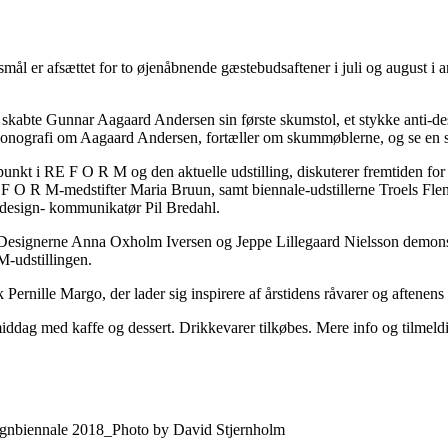
smål er afsættet for to øjenåbnende gæstebudsaftener i juli og august
 skabte Gunnar Aagaard Andersen sin første skumstol, et stykke anti-de
 monografi om Aagaard Andersen, fortæller om skummøblerne, og se en s
unkt i RE F O R M og den aktuelle udstilling, diskuterer fremtiden f
RE F O R M-medstifter Maria Bruun, samt biennale-udstillerne Troels F
design- kommunikatør Pil Bredahl.
 Designerne Anna Oxholm Iversen og Jeppe Lillegaard Nielsson demonstre
-udstillingen.
ernille Margo, der lader sig inspirere af årstidens råvarer og aftenen
ddag med kaffe og dessert. Drikkevarer tilkøbes. Mere info og tilmeldi
gnbiennale 2018_Photo by David Stjernholm