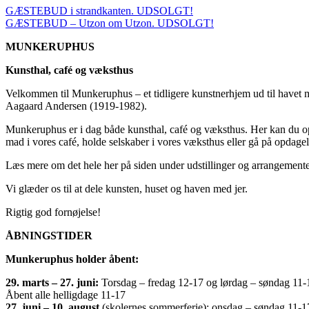
GÆSTEBUD i strandkanten. UDSOLGT!
GÆSTEBUD – Utzon om Utzon. UDSOLGT!
MUNKERUPHUS
Kunsthal, café og væksthus
Velkommen til Munkeruphus – et tidligere kunstnerhjem ud til havet 
Aagaard Andersen (1919-1982).
Munkeruphus er i dag både kunsthal, café og væksthus. Her kan du opl
mad i vores café, holde selskaber i vores væksthus eller gå på opdagel
Læs mere om det hele her på siden under udstillinger og arrangemente
Vi glæder os til at dele kunsten, huset og haven med jer.
Rigtig god fornøjelse!
ÅBNINGSTIDER
Munkeruphus holder åbent:
29. marts – 27. juni:
Torsdag – fredag 12-17 og lørdag – søndag 11-
Åbent alle helligdage 11-17
27. juni – 10. august
(skolernes sommerferie): onsdag – søndag 11-1