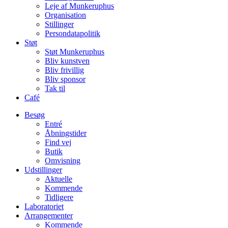
Leje af Munkeruphus
Organisation
Stillinger
Persondatapolitik
Støt
Støt Munkeruphus
Bliv kunstven
Bliv frivillig
Bliv sponsor
Tak til
Café
Besøg
Entré
Åbningstider
Find vej
Butik
Omvisning
Udstillinger
Aktuelle
Kommende
Tidligere
Laboratoriet
Arrangementer
Kommende