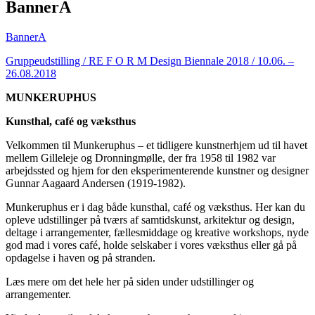
BannerA
BannerA
Gruppeudstilling / RE F O R M Design Biennale 2018 / 10.06. –
26.08.2018
MUNKERUPHUS
Kunsthal, café og væksthus
Velkommen til Munkeruphus – et tidligere kunstnerhjem ud til havet
mellem Gilleleje og Dronningmølle, der fra 1958 til 1982 var
arbejdssted og hjem for den eksperimenterende kunstner og designer
Gunnar Aagaard Andersen (1919-1982).
Munkeruphus er i dag både kunsthal, café og væksthus. Her kan du
opleve udstillinger på tværs af samtidskunst, arkitektur og design,
deltage i arrangementer, fællesmiddage og kreative workshops, nyde
god mad i vores café, holde selskaber i vores væksthus eller gå på
opdagelse i haven og på stranden.
Læs mere om det hele her på siden under udstillinger og
arrangementer.