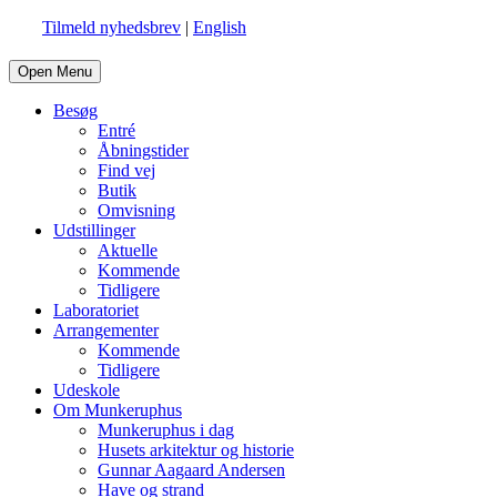
Tilmeld nyhedsbrev
|
English
Open Menu
Besøg
Entré
Åbningstider
Find vej
Butik
Omvisning
Udstillinger
Aktuelle
Kommende
Tidligere
Laboratoriet
Arrangementer
Kommende
Tidligere
Udeskole
Om Munkeruphus
Munkeruphus i dag
Husets arkitektur og historie
Gunnar Aagaard Andersen
Have og strand