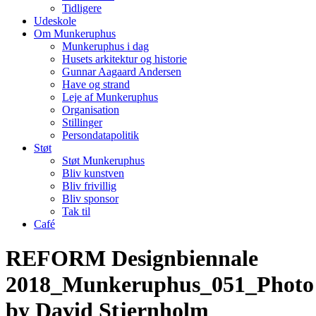
Tidligere
Udeskole
Om Munkeruphus
Munkeruphus i dag
Husets arkitektur og historie
Gunnar Aagaard Andersen
Have og strand
Leje af Munkeruphus
Organisation
Stillinger
Persondatapolitik
Støt
Støt Munkeruphus
Bliv kunstven
Bliv frivillig
Bliv sponsor
Tak til
Café
REFORM Designbiennale
2018_Munkeruphus_051_Photo
by David Stjernholm