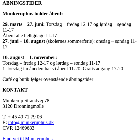
ÅBNINGSTIDER
Munkeruphus holder åbent:
29. marts – 27. juni:
Torsdag – fredag 12-17 og lørdag – søndag
11-17
Åbent alle helligdage 11-17
27. juni – 10. august
(skolernes sommerferie): onsdag – søndag 11-
17
10. august – 1. november:
Torsdag – fredag 12-17 og lørdag – søndag 11-17
1. torsdag i måneden har vi åbent 11-20. Gratis adgang 17-20
Café og butik følger ovenstående åbningstider
KONTAKT
Munkerup Strandvej 78
3120 Dronningmølle
T: + 45 49 71 79 06
E:
info@munkeruphus.dk
CVR 12469683
Find vej til Munkeruphus