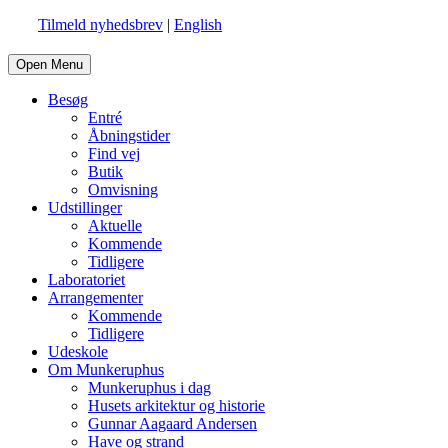
Tilmeld nyhedsbrev
|
English
Open Menu
Besøg
Entré
Åbningstider
Find vej
Butik
Omvisning
Udstillinger
Aktuelle
Kommende
Tidligere
Laboratoriet
Arrangementer
Kommende
Tidligere
Udeskole
Om Munkeruphus
Munkeruphus i dag
Husets arkitektur og historie
Gunnar Aagaard Andersen
Have og strand