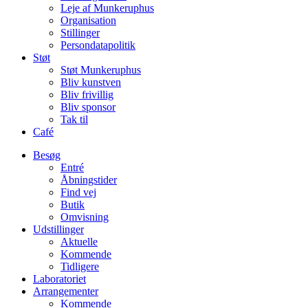
Leje af Munkeruphus
Organisation
Stillinger
Persondatapolitik
Støt
Støt Munkeruphus
Bliv kunstven
Bliv frivillig
Bliv sponsor
Tak til
Café
Besøg
Entré
Åbningstider
Find vej
Butik
Omvisning
Udstillinger
Aktuelle
Kommende
Tidligere
Laboratoriet
Arrangementer
Kommende