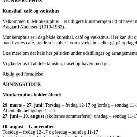
MUNKERUPHUS
Kunsthal, café og væksthus
Velkommen til Munkeruphus – et tidligere kunstnerhjem ud til havet 
Aagaard Andersen (1919-1982).
Munkeruphus er i dag både kunsthal, café og væksthus. Her kan du opl
mad i vores café, holde selskaber i vores væksthus eller gå på opdagel
Læs mere om det hele her på siden under udstillinger og arrangemente
Vi glæder os til at dele kunsten, huset og haven med jer.
Rigtig god fornøjelse!
ÅBNINGSTIDER
Munkeruphus holder åbent:
29. marts – 27. juni:
Torsdag – fredag 12-17 og lørdag – søndag 11-
Åbent alle helligdage 11-17
27. juni – 10. august
(skolernes sommerferie): onsdag – søndag 11-1
10. august – 1. november:
Torsdag – fredag 12-17 og lørdag – søndag 11-17