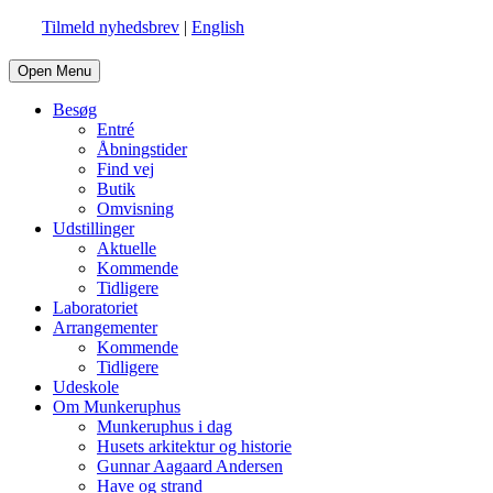
Tilmeld nyhedsbrev
|
English
Open Menu
Besøg
Entré
Åbningstider
Find vej
Butik
Omvisning
Udstillinger
Aktuelle
Kommende
Tidligere
Laboratoriet
Arrangementer
Kommende
Tidligere
Udeskole
Om Munkeruphus
Munkeruphus i dag
Husets arkitektur og historie
Gunnar Aagaard Andersen
Have og strand