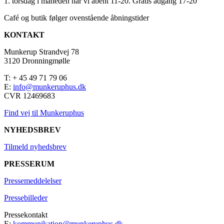
1. torsdag i måneden har vi åbent 11-20. Gratis adgang 17-20
Café og butik følger ovenstående åbningstider
KONTAKT
Munkerup Strandvej 78
3120 Dronningmølle
T: + 45 49 71 79 06
E:
info@munkeruphus.dk
CVR 12469683
Find vej til Munkeruphus
NYHEDSBREV
Tilmeld nyhedsbrev
PRESSERUM
Pressemeddelelser
Pressebilleder
Pressekontakt
E:
kommunikation@munkeruphus.dk