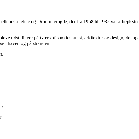
mellem Gilleleje og Dronningmølle, der fra 1958 til 1982 var arbejdss
eve udstillinger på tværs af samtidskunst, arkitektur og design, delta
se i haven og på stranden.
r.
17
7