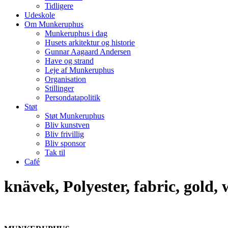
Tidligere
Udeskole
Om Munkeruphus
Munkeruphus i dag
Husets arkitektur og historie
Gunnar Aagaard Andersen
Have og strand
Leje af Munkeruphus
Organisation
Stillinger
Persondatapolitik
Støt
Støt Munkeruphus
Bliv kunstven
Bliv frivillig
Bliv sponsor
Tak til
Café
knävek, Polyester, fabric, gold,