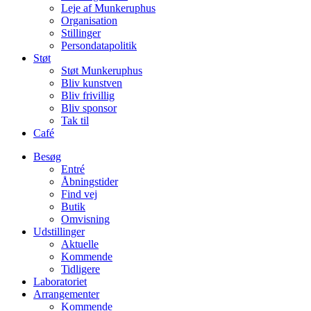
Leje af Munkeruphus
Organisation
Stillinger
Persondatapolitik
Støt
Støt Munkeruphus
Bliv kunstven
Bliv frivillig
Bliv sponsor
Tak til
Café
Besøg
Entré
Åbningstider
Find vej
Butik
Omvisning
Udstillinger
Aktuelle
Kommende
Tidligere
Laboratoriet
Arrangementer
Kommende