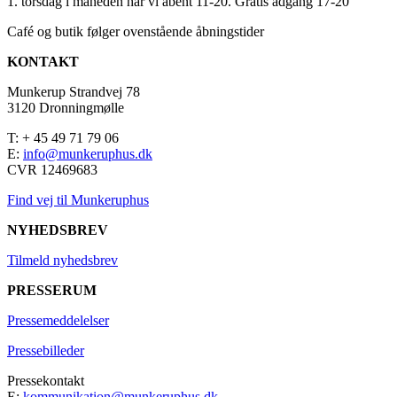
1. torsdag i måneden har vi åbent 11-20. Gratis adgang 17-20
Café og butik følger ovenstående åbningstider
KONTAKT
Munkerup Strandvej 78
3120 Dronningmølle
T: + 45 49 71 79 06
E:
info@munkeruphus.dk
CVR 12469683
Find vej til Munkeruphus
NYHEDSBREV
Tilmeld nyhedsbrev
PRESSERUM
Pressemeddelelser
Pressebilleder
Pressekontakt
E:
kommunikation@munkeruphus.dk