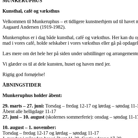
MUNKERUPHUS
Kunsthal, café og væksthus
Velkommen til Munkeruphus – et tidligere kunstnerhjem ud til havet 
Aagaard Andersen (1919-1982).
Munkeruphus er i dag både kunsthal, café og væksthus. Her kan du opl
mad i vores café, holde selskaber i vores væksthus eller gå på opdagel
Læs mere om det hele her på siden under udstillinger og arrangemente
Vi glæder os til at dele kunsten, huset og haven med jer.
Rigtig god fornøjelse!
ÅBNINGSTIDER
Munkeruphus holder åbent:
29. marts – 27. juni:
Torsdag – fredag 12-17 og lørdag – søndag 11-
Åbent alle helligdage 11-17
27. juni – 10. august
(skolernes sommerferie): onsdag – søndag 11-1
10. august – 1. november:
Torsdag – fredag 12-17 og lørdag – søndag 11-17