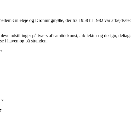
mellem Gilleleje og Dronningmølle, der fra 1958 til 1982 var arbejdss
eve udstillinger på tværs af samtidskunst, arkitektur og design, delta
se i haven og på stranden.
r.
17
7