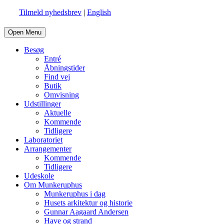
Tilmeld nyhedsbrev
|
English
Open Menu
Besøg
Entré
Åbningstider
Find vej
Butik
Omvisning
Udstillinger
Aktuelle
Kommende
Tidligere
Laboratoriet
Arrangementer
Kommende
Tidligere
Udeskole
Om Munkeruphus
Munkeruphus i dag
Husets arkitektur og historie
Gunnar Aagaard Andersen
Have og strand