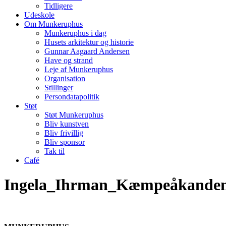
Tidligere
Udeskole
Om Munkeruphus
Munkeruphus i dag
Husets arkitektur og historie
Gunnar Aagaard Andersen
Have og strand
Leje af Munkeruphus
Organisation
Stillinger
Persondatapolitik
Støt
Støt Munkeruphus
Bliv kunstven
Bliv frivillig
Bliv sponsor
Tak til
Café
Ingela_Ihrman_Kæmpeåkanden V