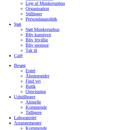
Leje af Munkeruphus
Organisation
Stillinger
Persondatapolitik
Støt
Støt Munkeruphus
Bliv kunstven
Bliv frivillig
Bliv sponsor
Tak til
Café
Besøg
Entré
Åbningstider
Find vej
Butik
Omvisning
Udstillinger
Aktuelle
Kommende
Tidligere
Laboratoriet
Arrangementer
Kommende