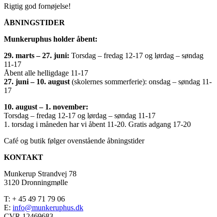
Rigtig god fornøjelse!
ÅBNINGSTIDER
Munkeruphus holder åbent:
29. marts – 27. juni:
Torsdag – fredag 12-17 og lørdag – søndag
11-17
Åbent alle helligdage 11-17
27. juni – 10. august
(skolernes sommerferie): onsdag – søndag 11-
17
10. august – 1. november:
Torsdag – fredag 12-17 og lørdag – søndag 11-17
1. torsdag i måneden har vi åbent 11-20. Gratis adgang 17-20
Café og butik følger ovenstående åbningstider
KONTAKT
Munkerup Strandvej 78
3120 Dronningmølle
T: + 45 49 71 79 06
E:
info@munkeruphus.dk
CVR 12469683