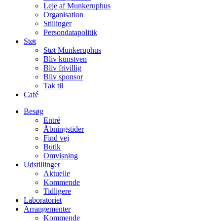
Leje af Munkeruphus
Organisation
Stillinger
Persondatapolitik
Støt
Støt Munkeruphus
Bliv kunstven
Bliv frivillig
Bliv sponsor
Tak til
Café
Besøg
Entré
Åbningstider
Find vej
Butik
Omvisning
Udstillinger
Aktuelle
Kommende
Tidligere
Laboratoriet
Arrangementer
Kommende