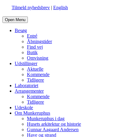
Tilmeld nyhedsbrev
|
English
Open Menu
Besøg
Entré
Åbningstider
Find vej
Butik
Omvisning
Udstillinger
Aktuelle
Kommende
Tidligere
Laboratoriet
Arrangementer
Kommende
Tidligere
Udeskole
Om Munkeruphus
Munkeruphus i dag
Husets arkitektur og historie
Gunnar Aagaard Andersen
Have og strand