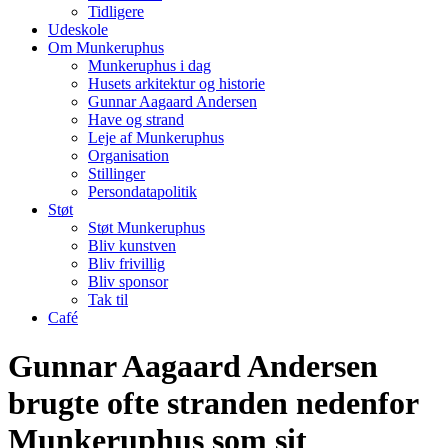
Tidligere
Udeskole
Om Munkeruphus
Munkeruphus i dag
Husets arkitektur og historie
Gunnar Aagaard Andersen
Have og strand
Leje af Munkeruphus
Organisation
Stillinger
Persondatapolitik
Støt
Støt Munkeruphus
Bliv kunstven
Bliv frivillig
Bliv sponsor
Tak til
Café
Gunnar Aagaard Andersen
brugte ofte stranden nedenfor
Munkeruphus som sit