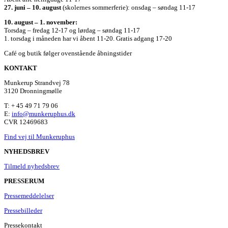
27. juni – 10. august
(skolernes sommerferie): onsdag – søndag 11-17
10. august – 1. november:
Torsdag – fredag 12-17 og lørdag – søndag 11-17
1. torsdag i måneden har vi åbent 11-20. Gratis adgang 17-20
Café og butik følger ovenstående åbningstider
KONTAKT
Munkerup Strandvej 78
3120 Dronningmølle
T: + 45 49 71 79 06
E:
info@munkeruphus.dk
CVR 12469683
Find vej til Munkeruphus
NYHEDSBREV
Tilmeld nyhedsbrev
PRESSERUM
Pressemeddelelser
Pressebilleder
Pressekontakt