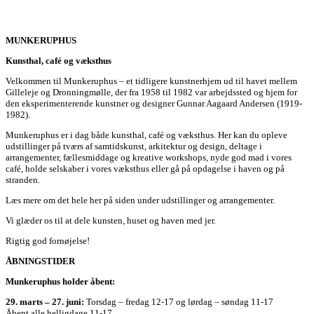
MUNKERUPHUS
Kunsthal, café og væksthus
Velkommen til Munkeruphus – et tidligere kunstnerhjem ud til havet mellem
Gilleleje og Dronningmølle, der fra 1958 til 1982 var arbejdssted og hjem for
den eksperimenterende kunstner og designer Gunnar Aagaard Andersen (1919-
1982).
Munkeruphus er i dag både kunsthal, café og væksthus. Her kan du opleve
udstillinger på tværs af samtidskunst, arkitektur og design, deltage i
arrangementer, fællesmiddage og kreative workshops, nyde god mad i vores
café, holde selskaber i vores væksthus eller gå på opdagelse i haven og på
stranden.
Læs mere om det hele her på siden under udstillinger og arrangementer.
Vi glæder os til at dele kunsten, huset og haven med jer.
Rigtig god fornøjelse!
ÅBNINGSTIDER
Munkeruphus holder åbent:
29. marts – 27. juni:
Torsdag – fredag 12-17 og lørdag – søndag 11-17
Åbent alle helligdage 11-17