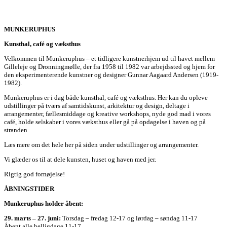
MUNKERUPHUS
Kunsthal, café og væksthus
Velkommen til Munkeruphus – et tidligere kunstnerhjem ud til havet mellem
Gilleleje og Dronningmølle, der fra 1958 til 1982 var arbejdssted og hjem for
den eksperimenterende kunstner og designer Gunnar Aagaard Andersen (1919-
1982).
Munkeruphus er i dag både kunsthal, café og væksthus. Her kan du opleve
udstillinger på tværs af samtidskunst, arkitektur og design, deltage i
arrangementer, fællesmiddage og kreative workshops, nyde god mad i vores
café, holde selskaber i vores væksthus eller gå på opdagelse i haven og på
stranden.
Læs mere om det hele her på siden under udstillinger og arrangementer.
Vi glæder os til at dele kunsten, huset og haven med jer.
Rigtig god fornøjelse!
ÅBNINGSTIDER
Munkeruphus holder åbent:
29. marts – 27. juni:
Torsdag – fredag 12-17 og lørdag – søndag 11-17
Åbent alle helligdage 11-17