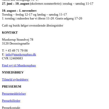
27. juni – 10. august
(skolernes sommerferie): onsdag – søndag 11-17
10. august – 1. november:
Torsdag – fredag 12-17 og lørdag – søndag 11-17
1. torsdag i måneden har vi åbent 11-20. Gratis adgang 17-20
Café og butik følger ovenstående åbningstider
KONTAKT
Munkerup Strandvej 78
3120 Dronningmølle
T: + 45 49 71 79 06
E:
info@munkeruphus.dk
CVR 12469683
Find vej til Munkeruphus
NYHEDSBREV
Tilmeld nyhedsbrev
PRESSERUM
Pressemeddelelser
Pressebilleder
Pressekontakt