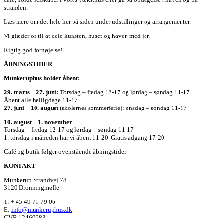
stranden.
Læs mere om det hele her på siden under udstillinger og arrangementer.
Vi glæder os til at dele kunsten, huset og haven med jer.
Rigtig god fornøjelse!
ÅBNINGSTIDER
Munkeruphus holder åbent:
29. marts – 27. juni:
Torsdag – fredag 12-17 og lørdag – søndag 11-17
Åbent alle helligdage 11-17
27. juni – 10. august
(skolernes sommerferie): onsdag – søndag 11-17
10. august – 1. november:
Torsdag – fredag 12-17 og lørdag – søndag 11-17
1. torsdag i måneden har vi åbent 11-20. Gratis adgang 17-20
Café og butik følger ovenstående åbningstider
KONTAKT
Munkerup Strandvej 78
3120 Dronningmølle
T: + 45 49 71 79 06
E:
info@munkeruphus.dk
CVR 12469683