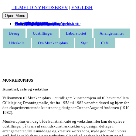
TILMELD NYHEDSBREV
|
ENGLISH
Open Menu
Besøg
Udstillinger
Laboratoriet
Arrangementer
Udeskole
Om Munkeruphus
Støt
Café
Entré
Åbningstider
Find vej
Butik
Omvisning
Aktuelle
Kommende
Tidligere
Kommende
Tidligere
Munkeruphus i dag
Husets arkitektur og historie
Gunnar Aagaard Andersen
Have og strand
Leje af Munkeruphus
Organisation
Stillinger
Persondatapolitik
Støt Munkeruphus
Bliv kunstven
Bliv frivillig
Bliv sponsor
Tak til
Besøg
Udstillinger
Laboratoriet
Arrangementer
Udeskole
Om Munkeruphus
Støt
Café
MUNKERUPHUS
Kunsthal, café og væksthus
Velkommen til Munkeruphus – et tidligere kunstnerhjem ud til havet mellem
Gilleleje og Dronningmølle, der fra 1958 til 1982 var arbejdssted og hjem for
den eksperimenterende kunstner og designer Gunnar Aagaard Andersen (1919-
1982).
Munkeruphus er i dag både kunsthal, café og væksthus. Her kan du opleve
udstillinger på tværs af samtidskunst, arkitektur og design, deltage i
arrangementer, fællesmiddage og kreative workshops, nyde god mad i vores
café, holde selskaber i vores væksthus eller gå på opdagelse i haven og på