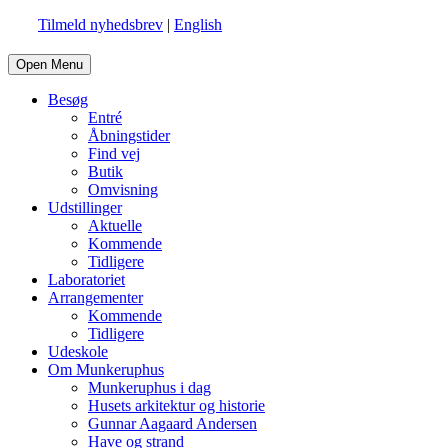
Tilmeld nyhedsbrev
|
English
Open Menu
Besøg
Entré
Åbningstider
Find vej
Butik
Omvisning
Udstillinger
Aktuelle
Kommende
Tidligere
Laboratoriet
Arrangementer
Kommende
Tidligere
Udeskole
Om Munkeruphus
Munkeruphus i dag
Husets arkitektur og historie
Gunnar Aagaard Andersen
Have og strand