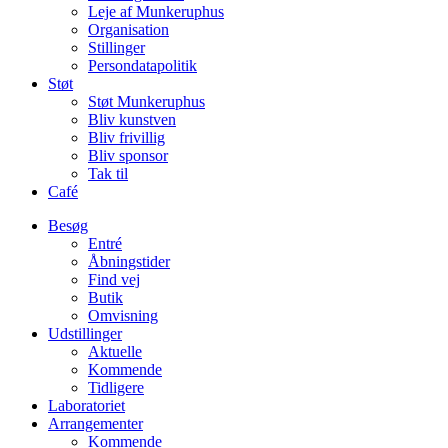
Leje af Munkeruphus
Organisation
Stillinger
Persondatapolitik
Støt
Støt Munkeruphus
Bliv kunstven
Bliv frivillig
Bliv sponsor
Tak til
Café
Besøg
Entré
Åbningstider
Find vej
Butik
Omvisning
Udstillinger
Aktuelle
Kommende
Tidligere
Laboratoriet
Arrangementer
Kommende