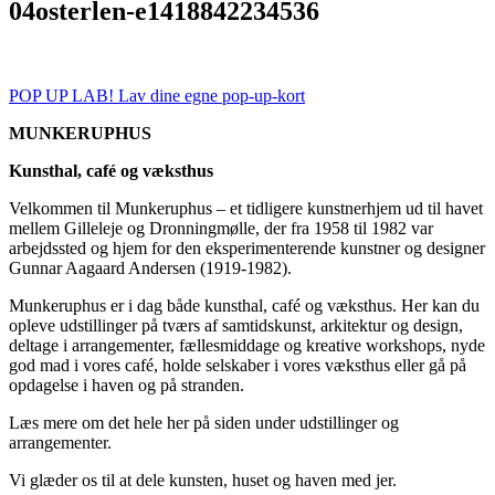
04osterlen-e1418842234536
POP UP LAB! Lav dine egne pop-up-kort
MUNKERUPHUS
Kunsthal, café og væksthus
Velkommen til Munkeruphus – et tidligere kunstnerhjem ud til havet
mellem Gilleleje og Dronningmølle, der fra 1958 til 1982 var
arbejdssted og hjem for den eksperimenterende kunstner og designer
Gunnar Aagaard Andersen (1919-1982).
Munkeruphus er i dag både kunsthal, café og væksthus. Her kan du
opleve udstillinger på tværs af samtidskunst, arkitektur og design,
deltage i arrangementer, fællesmiddage og kreative workshops, nyde
god mad i vores café, holde selskaber i vores væksthus eller gå på
opdagelse i haven og på stranden.
Læs mere om det hele her på siden under udstillinger og
arrangementer.
Vi glæder os til at dele kunsten, huset og haven med jer.