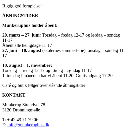
Rigtig god fornøjelse!
ÅBNINGSTIDER
Munkeruphus holder åbent:
29. marts – 27. juni:
Torsdag – fredag 12-17 og lørdag – søndag
11-17
Åbent alle helligdage 11-17
27. juni – 10. august
(skolernes sommerferie): onsdag – søndag 11-
17
10. august – 1. november:
Torsdag – fredag 12-17 og lørdag – søndag 11-17
1. torsdag i måneden har vi åbent 11-20. Gratis adgang 17-20
Café og butik følger ovenstående åbningstider
KONTAKT
Munkerup Strandvej 78
3120 Dronningmølle
T: + 45 49 71 79 06
E:
info@munkeruphus.dk