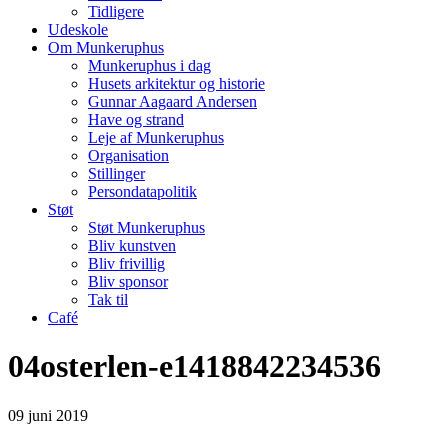
Tidligere
Udeskole
Om Munkeruphus
Munkeruphus i dag
Husets arkitektur og historie
Gunnar Aagaard Andersen
Have og strand
Leje af Munkeruphus
Organisation
Stillinger
Persondatapolitik
Støt
Støt Munkeruphus
Bliv kunstven
Bliv frivillig
Bliv sponsor
Tak til
Café
04osterlen-e1418842234536
09
juni
2019