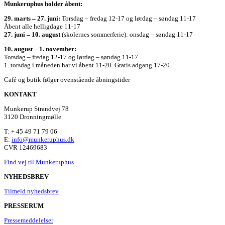
Munkeruphus holder åbent:
29. marts – 27. juni:
Torsdag – fredag 12-17 og lørdag – søndag 11-17
Åbent alle helligdage 11-17
27. juni – 10. august
(skolernes sommerferie): onsdag – søndag 11-17
10. august – 1. november:
Torsdag – fredag 12-17 og lørdag – søndag 11-17
1. torsdag i måneden har vi åbent 11-20. Gratis adgang 17-20
Café og butik følger ovenstående åbningstider
KONTAKT
Munkerup Strandvej 78
3120 Dronningmølle
T: + 45 49 71 79 06
E:
info@munkeruphus.dk
CVR 12469683
Find vej til Munkeruphus
NYHEDSBREV
Tilmeld nyhedsbrev
PRESSERUM
Pressemeddelelser