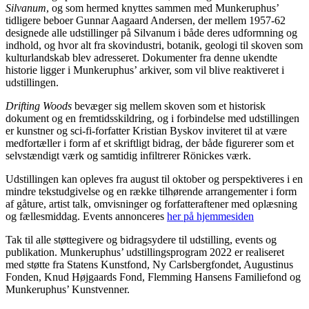
Silvanum
, og som hermed knyttes sammen med Munkeruphus’
tidligere beboer Gunnar Aagaard Andersen, der mellem 1957-62
designede alle udstillinger på Silvanum i både deres udformning og
indhold, og hvor alt fra skovindustri, botanik, geologi til skoven som
kulturlandskab blev adresseret. Dokumenter fra denne ukendte
historie ligger i Munkeruphus’ arkiver, som vil blive reaktiveret i
udstillingen.
Drifting Woods
bevæger sig mellem skoven som et historisk
dokument og en fremtidsskildring, og i forbindelse med udstillingen
er kunstner og sci-fi-forfatter Kristian Byskov inviteret til at være
medfortæller i form af et skriftligt bidrag, der både figurerer som et
selvstændigt værk og samtidig infiltrerer Rönickes værk.
Udstillingen kan opleves fra august til oktober og perspektiveres i en
mindre tekstudgivelse og en række tilhørende arrangementer i form
af gåture, artist talk, omvisninger og forfatteraftener med oplæsning
og fællesmiddag. Events annonceres
her på hjemmesiden
Tak til alle støttegivere og bidragsydere til udstilling, events og
publikation. Munkeruphus’ udstillingsprogram 2022 er realiseret
med støtte fra Statens Kunstfond, Ny Carlsbergfondet, Augustinus
Fonden, Knud Højgaards Fond, Flemming Hansens Familiefond og
Munkeruphus’ Kunstvenner.