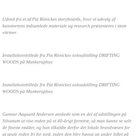
Udsnit fra et af Pia Rönickes storyboards, hvor et udvalg af
kunstnerens indsamlede materiale og research præsenteres i store
vitriner
Installationsbillede fra Pia Rönickes soloudstilling DRIFTING
WOODS på Munkeruphus
Installationsbillede fra Pia Rönickes soloudstilling DRIFTING
WOODS på Munkeruphus
Gunnar Aagaard Andersen ønskede som en del af udstillingen på
Silvanum at vise roden på et 40-årigt fyrretræ, så man kunne se selv
de fineste rødder, og han tilkaldte derfor det lokale brandvæsen for
at spule roden fri for jord, inden den blev hængt op under loftet på