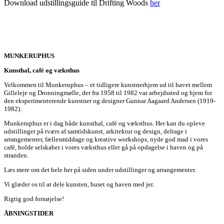
Download udstillingsguide til Drifting Woods
her
MUNKERUPHUS
Kunsthal, café og væksthus
Velkommen til Munkeruphus – et tidligere kunstnerhjem ud til havet mellem
Gilleleje og Dronningmølle, der fra 1958 til 1982 var arbejdssted og hjem for
den eksperimenterende kunstner og designer Gunnar Aagaard Andersen (1919-
1982).
Munkeruphus er i dag både kunsthal, café og væksthus. Her kan du opleve
udstillinger på tværs af samtidskunst, arkitektur og design, deltage i
arrangementer, fællesmiddage og kreative workshops, nyde god mad i vores
café, holde selskaber i vores væksthus eller gå på opdagelse i haven og på
stranden.
Læs mere om det hele her på siden under udstillinger og arrangementer.
Vi glæder os til at dele kunsten, huset og haven med jer.
Rigtig god fornøjelse!
ÅBNINGSTIDER