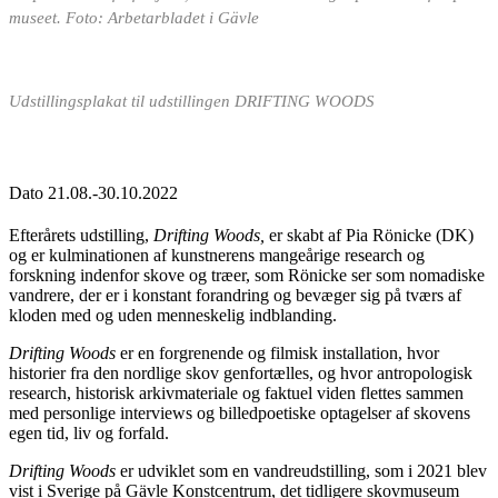
museet. Foto: Arbetarbladet i Gävle
Udstillingsplakat til udstillingen DRIFTING WOODS
Dato
21.08.-30.10.2022
Efterårets udstilling,
Drifting Woods,
er skabt af Pia Rönicke (DK)
og er kulminationen af kunstnerens mangeårige research og
forskning indenfor skove og træer, som Rönicke ser som nomadiske
vandrere, der er i konstant forandring og bevæger sig på tværs af
kloden med og uden menneskelig indblanding.
Drifting Woods
er en forgrenende og filmisk installation, hvor
historier fra den nordlige skov genfortælles, og hvor antropologisk
research, historisk arkivmateriale og faktuel viden flettes sammen
med personlige interviews og billedpoetiske optagel­ser af skovens
egen tid, liv og forfald.
Drifting Woods
er udviklet som en vandreudstilling, som i 2021 blev
vist i Sverige på Gävle Konstcentrum, det tidligere skovmuseum