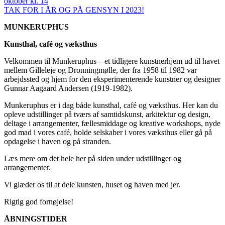
oktober kl. 14
TAK FOR I ÅR OG PÅ GENSYN I 2023!
MUNKERUPHUS
Kunsthal, café og væksthus
Velkommen til Munkeruphus – et tidligere kunstnerhjem ud til havet
mellem Gilleleje og Dronningmølle, der fra 1958 til 1982 var
arbejdssted og hjem for den eksperimenterende kunstner og designer
Gunnar Aagaard Andersen (1919-1982).
Munkeruphus er i dag både kunsthal, café og væksthus. Her kan du
opleve udstillinger på tværs af samtidskunst, arkitektur og design,
deltage i arrangementer, fællesmiddage og kreative workshops, nyde
god mad i vores café, holde selskaber i vores væksthus eller gå på
opdagelse i haven og på stranden.
Læs mere om det hele her på siden under udstillinger og
arrangementer.
Vi glæder os til at dele kunsten, huset og haven med jer.
Rigtig god fornøjelse!
ÅBNINGSTIDER