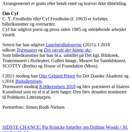
Arrangementet er gratis efter betalt entré og kræver ikke tilmelding.
Om Cyf
C. Y. Frostholm eller Cyf Frostholm (f. 1963) er forfatter,
billedkunstner og oversætter.
Cyf har udgivet poesi og prosa siden 1985 og sideløbende arbejdet
visuelt.
Senest har han udgivet
Laurbærdialogerne
(2021). I 2018
udkom
Træmuseet
og
Det værste der kunne ske
.
Som billedkunstner har han bl.a. udstillet på Det kgl. Bibliotek,
Teatermuseet i Hofteatret, Galleri Image, Museet for Samtidskunst,
SCOTTY (Berlin) og House of Foundation (Moss).
I 2021 modtog han
Otto Gelsted Prisen
fra Det Danske Akademi og
i 2016
Bisballeprisen
.
Træmuseet
modtog
Kritikerprisen 2018
og blev præmieret af Statens
Kunstfond som en af ti af årets bøger. Den blev desuden nomineret
til Politikens Litteraturpris.
Portrætfoto: Simon Bodh Nielsen
SIDSTE CHANCE: Pia Rönicke fortæller om Drifting Woods / 30.