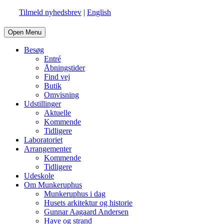
Tilmeld nyhedsbrev
|
English
Open Menu
Besøg
Entré
Åbningstider
Find vej
Butik
Omvisning
Udstillinger
Aktuelle
Kommende
Tidligere
Laboratoriet
Arrangementer
Kommende
Tidligere
Udeskole
Om Munkeruphus
Munkeruphus i dag
Husets arkitektur og historie
Gunnar Aagaard Andersen
Have og strand