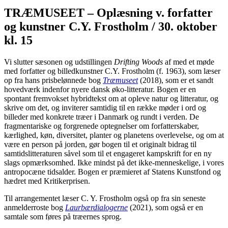
TRÆMUSEET – Oplæsning v. forfatter
og kunstner C.Y. Frostholm / 30. oktober
kl. 15
Vi slutter sæsonen og udstillingen
Drifting Woods
af med et møde
med forfatter og billedkunstner C.Y. Frostholm (f. 1963), som læser
op fra hans prisbelønnede bog
Træmuseet
(2018), som er et sandt
hovedværk indenfor nyere dansk øko-litteratur. Bogen er en
spontant fremvokset hybridtekst om at opleve natur og litteratur, og
skrive om det, og inviterer samtidig til en række møder i ord og
billeder med konkrete træer i Danmark og rundt i verden. De
fragmentariske og forgrenede optegnelser om forfatterskaber,
kærlighed, køn, diversitet, planter og planetens overlevelse, og om at
være en person på jorden, gør bogen til et originalt bidrag til
samtidslitteraturen såvel som til et engageret kampskrift for en ny
slags opmærksomhed. Ikke mindst på det ikke-menneskelige, i vores
antropocæne tidsalder. Bogen er præmieret af Statens Kunstfond og
hædret med Kritikerprisen.
Til arrangementet læser C. Y. Frostholm også op fra sin seneste
anmelderroste bog
Laurbærdialogerne
(2021), som også er en
samtale som føres på træernes sprog.