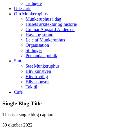
Tidligere
Udeskole
Om Munkeruphus
Munkeruphus i dag
Husets arkitektur og historie
Gunnar Aagaard Andersen
Have og strand
Leje af Munkeruphus
Organisation
Stillinger
Persondatapolitik
Støt
Støt Munkeruphus
Bliv kunstven
Bliv frivillig
Bliv sponsor
Tak til
Café
Single Blog Title
This is a single blog caption
30
oktober
2022