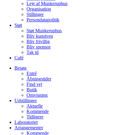
Leje af Munkeruphus
Organisation
Stillinger
Persondatapolitik
Støt
Støt Munkeruphus
Bliv kunstven
Bliv frivillig
Bliv sponsor
Tak til
Café
Besøg
Entré
Åbningstider
Find vej
Butik
Omvisning
Udstillinger
Aktuelle
Kommende
Tidligere
Laboratoriet
Arrangementer
Kommende