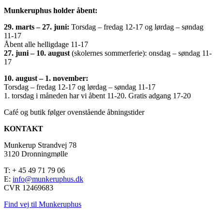
Munkeruphus holder åbent:
29. marts – 27. juni:
Torsdag – fredag 12-17 og lørdag – søndag
11-17
Åbent alle helligdage 11-17
27. juni – 10. august
(skolernes sommerferie): onsdag – søndag 11-
17
10. august – 1. november:
Torsdag – fredag 12-17 og lørdag – søndag 11-17
1. torsdag i måneden har vi åbent 11-20. Gratis adgang 17-20
Café og butik følger ovenstående åbningstider
KONTAKT
Munkerup Strandvej 78
3120 Dronningmølle
T: + 45 49 71 79 06
E:
info@munkeruphus.dk
CVR 12469683
Find vej til Munkeruphus