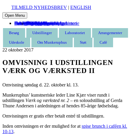
TILMELD NYHEDSBREV
|
ENGLISH
Open Menu
Besøg
Udstillinger
Laboratoriet
Arrangementer
Udeskole
Om Munkeruphus
Støt
Café
Entré
Åbningstider
Find vej
Butik
Omvisning
Aktuelle
Kommende
Tidligere
Kommende
Tidligere
Munkeruphus i dag
Husets arkitektur og historie
Gunnar Aagaard Andersen
Have og strand
Leje af Munkeruphus
Organisation
Stillinger
Persondatapolitik
Støt Munkeruphus
Bliv kunstven
Bliv frivillig
Bliv sponsor
Tak til
Besøg
Udstillinger
Laboratoriet
Arrangementer
Udeskole
Om Munkeruphus
Støt
Café
22
oktober
2017
OMVISNING I UDSTILLINGEN
VÆRK OG VÆRKSTED II
Omvisning søndag d. 22. oktober kl. 13.
Munkeruphus’ kunstneriske leder Line Kjær viser rundt i
udstillingen
Værk og værksted nr. 2
– en soloudstilling af Gerda
Thune Andersen i anledningen af hendes 85-årige fødselsdag.
Omvisningen er gratis efter betalt entré til udstillingen.
Inden omvisningen er der mulighed for at
spise brunch i caféen kl.
10-13
.