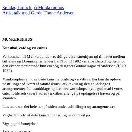
Søndagsbrunch på Munkeruphus
Artist talk med Gerda Thune Andersen
MUNKERUPHUS
Kunsthal, café og væksthus
Velkommen til Munkeruphus – et tidligere kunstnerhjem ud til havet mellem
Gilleleje og Dronningmølle, der fra 1958 til 1982 var arbejdssted og hjem for
den eksperimenterende kunstner og designer Gunnar Aagaard Andersen (1919-
1982).
Munkeruphus er i dag både kunsthal, café og væksthus. Her kan du opleve
udstillinger på tværs af samtidskunst, arkitektur og design, deltage i
arrangementer, fællesmiddage og kreative workshops, nyde god mad i vores
café, holde selskaber i vores væksthus eller gå på opdagelse i haven og på
stranden.
Læs mere om det hele her på siden under udstillinger og arrangementer.
Vi glæder os til at dele kunsten, huset og haven med jer.
Rigtig god fornøjelse!