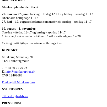
ÅBNINGSTIDER
Munkeruphus holder åbent:
29. marts – 27. juni:
Torsdag – fredag 12-17 og lørdag – søndag 11-17
Åbent alle helligdage 11-17
27. juni – 10. august
(skolernes sommerferie): onsdag – søndag 11-17
10. august – 1. november:
Torsdag – fredag 12-17 og lørdag – søndag 11-17
1. torsdag i måneden har vi åbent 11-20. Gratis adgang 17-20
Café og butik følger ovenstående åbningstider
KONTAKT
Munkerup Strandvej 78
3120 Dronningmølle
T: + 45 49 71 79 06
E:
info@munkeruphus.dk
CVR 12469683
Find vej til Munkeruphus
NYHEDSBREV
Tilmeld nyhedsbrev
PRESSERUM