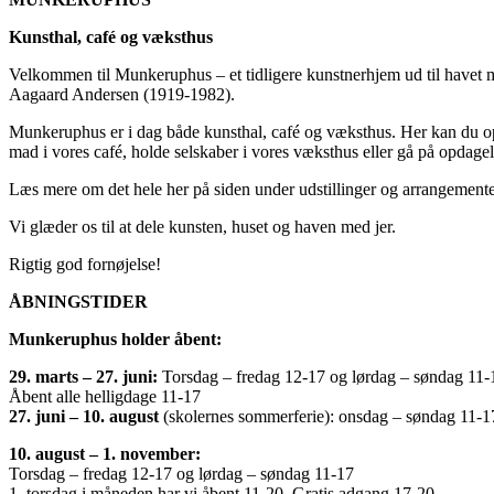
Kunsthal, café og væksthus
Velkommen til Munkeruphus – et tidligere kunstnerhjem ud til havet 
Aagaard Andersen (1919-1982).
Munkeruphus er i dag både kunsthal, café og væksthus. Her kan du opl
mad i vores café, holde selskaber i vores væksthus eller gå på opdagel
Læs mere om det hele her på siden under udstillinger og arrangemente
Vi glæder os til at dele kunsten, huset og haven med jer.
Rigtig god fornøjelse!
ÅBNINGSTIDER
Munkeruphus holder åbent:
29. marts – 27. juni:
Torsdag – fredag 12-17 og lørdag – søndag 11-
Åbent alle helligdage 11-17
27. juni – 10. august
(skolernes sommerferie): onsdag – søndag 11-1
10. august – 1. november:
Torsdag – fredag 12-17 og lørdag – søndag 11-17
1. torsdag i måneden har vi åbent 11-20. Gratis adgang 17-20