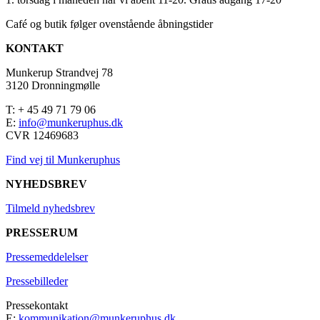
Café og butik følger ovenstående åbningstider
KONTAKT
Munkerup Strandvej 78
3120 Dronningmølle
T: + 45 49 71 79 06
E:
info@munkeruphus.dk
CVR 12469683
Find vej til Munkeruphus
NYHEDSBREV
Tilmeld nyhedsbrev
PRESSERUM
Pressemeddelelser
Pressebilleder
Pressekontakt
E:
kommunikation@munkeruphus.dk