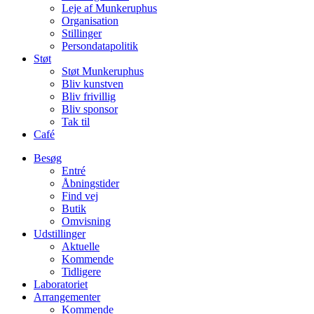
Leje af Munkeruphus
Organisation
Stillinger
Persondatapolitik
Støt
Støt Munkeruphus
Bliv kunstven
Bliv frivillig
Bliv sponsor
Tak til
Café
Besøg
Entré
Åbningstider
Find vej
Butik
Omvisning
Udstillinger
Aktuelle
Kommende
Tidligere
Laboratoriet
Arrangementer
Kommende