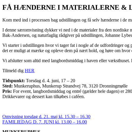
FÅ HÆNDERNE I MATERIALERNE & LANGB
Kom med ind i processen bag udstillingen og få selv hænderne i de mat
I denne særomvisning dykker vi ned i de materialer fra den nordiske n
Bak-Andersen, og naturfaglig rådgiver på udstillingen, Johanne Lybeck
Vi starter i udstillingen hvor vi tager fat i nogle af de udfordringer og 
det er muligt at mærke og opleve dem på nært hold, og høre om hvor
Vi afslutter som altid med langbordsmiddag i haven eller væksthuset. 
Tilmeld dig
HER
Tidspunkt:
Torsdag d. 4. juni, 17 – 20
Sted:
Munkeruphus, Munkerup Strandvej 78, 3120 Dronningmølle
Pris:
For event, langbordsmiddag og entré (gælder hele dagen) er 280
Drikkevarer og dessert kan tilkøbes i caféen.
Omvisning torsdag d. 21. maj kl. 15.30 – 16.30
FAMILIEDAG D. 7. JUNI kl. 13.00 – 16.00
MUNKERUPHUS