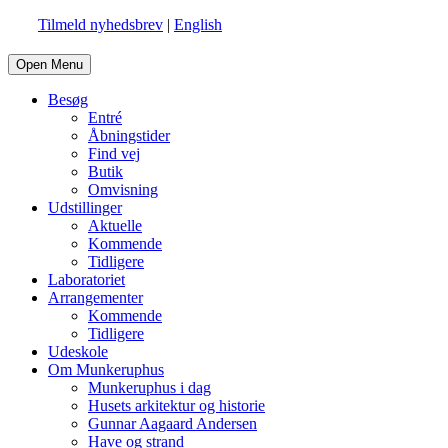
Tilmeld nyhedsbrev
|
English
Open Menu
Besøg
Entré
Åbningstider
Find vej
Butik
Omvisning
Udstillinger
Aktuelle
Kommende
Tidligere
Laboratoriet
Arrangementer
Kommende
Tidligere
Udeskole
Om Munkeruphus
Munkeruphus i dag
Husets arkitektur og historie
Gunnar Aagaard Andersen
Have og strand