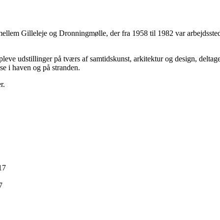
mellem Gilleleje og Dronningmølle, der fra 1958 til 1982 var arbejdss
eve udstillinger på tværs af samtidskunst, arkitektur og design, delta
se i haven og på stranden.
r.
17
7