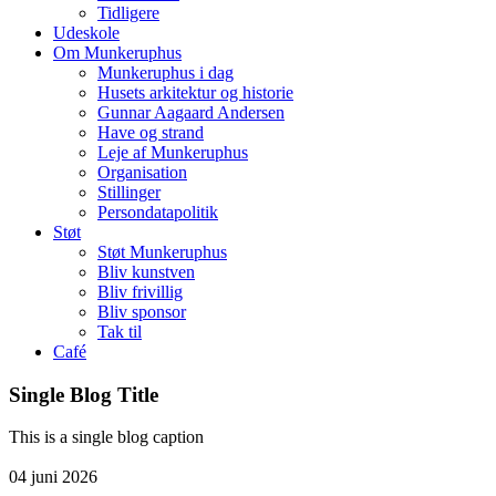
Tidligere
Udeskole
Om Munkeruphus
Munkeruphus i dag
Husets arkitektur og historie
Gunnar Aagaard Andersen
Have og strand
Leje af Munkeruphus
Organisation
Stillinger
Persondatapolitik
Støt
Støt Munkeruphus
Bliv kunstven
Bliv frivillig
Bliv sponsor
Tak til
Café
Single Blog Title
This is a single blog caption
04
juni
2026