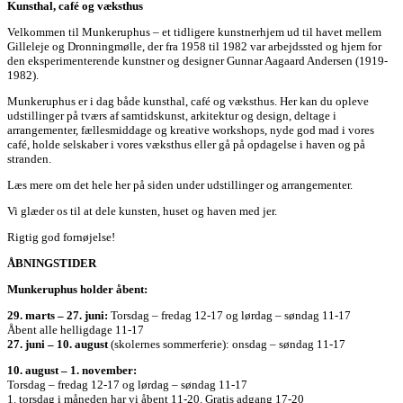
Kunsthal, café og væksthus
Velkommen til Munkeruphus – et tidligere kunstnerhjem ud til havet mellem
Gilleleje og Dronningmølle, der fra 1958 til 1982 var arbejdssted og hjem for
den eksperimenterende kunstner og designer Gunnar Aagaard Andersen (1919-
1982).
Munkeruphus er i dag både kunsthal, café og væksthus. Her kan du opleve
udstillinger på tværs af samtidskunst, arkitektur og design, deltage i
arrangementer, fællesmiddage og kreative workshops, nyde god mad i vores
café, holde selskaber i vores væksthus eller gå på opdagelse i haven og på
stranden.
Læs mere om det hele her på siden under udstillinger og arrangementer.
Vi glæder os til at dele kunsten, huset og haven med jer.
Rigtig god fornøjelse!
ÅBNINGSTIDER
Munkeruphus holder åbent:
29. marts – 27. juni:
Torsdag – fredag 12-17 og lørdag – søndag 11-17
Åbent alle helligdage 11-17
27. juni – 10. august
(skolernes sommerferie): onsdag – søndag 11-17
10. august – 1. november:
Torsdag – fredag 12-17 og lørdag – søndag 11-17
1. torsdag i måneden har vi åbent 11-20. Gratis adgang 17-20