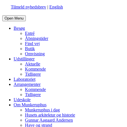
Tilmeld nyhedsbrev
|
English
Open Menu
Besøg
Entré
Åbningstider
Find vej
Butik
Omvisning
Udstillinger
Aktuelle
Kommende
Tidligere
Laboratoriet
Arrangementer
Kommende
Tidligere
Udeskole
Om Munkeruphus
Munkeruphus i dag
Husets arkitektur og historie
Gunnar Aagaard Andersen
Have og strand