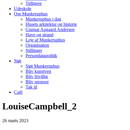
Tidligere
Udeskole
Om Munkeruphus
Munkeruphus i dag
Husets arkitektur og historie
Gunnar Aagaard Andersen
Have og strand
Leje af Munkeruphus
Organisation
Stillinger
Persondatapolitik
Støt
Støt Munkeruphus
Bliv kunstven
Bliv frivillig
Bliv sponsor
Tak til
Café
LouiseCampbell_2
26
marts
2023