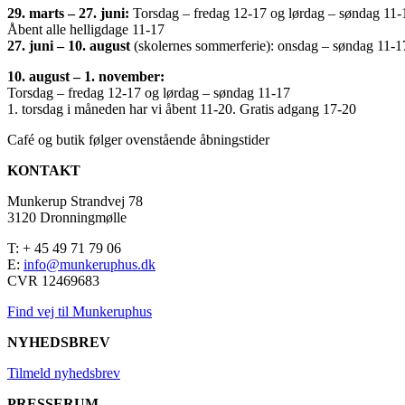
29. marts – 27. juni:
Torsdag – fredag 12-17 og lørdag – søndag 11-
Åbent alle helligdage 11-17
27. juni – 10. august
(skolernes sommerferie): onsdag – søndag 11-1
10. august – 1. november:
Torsdag – fredag 12-17 og lørdag – søndag 11-17
1. torsdag i måneden har vi åbent 11-20. Gratis adgang 17-20
Café og butik følger ovenstående åbningstider
KONTAKT
Munkerup Strandvej 78
3120 Dronningmølle
T: + 45 49 71 79 06
E:
info@munkeruphus.dk
CVR 12469683
Find vej til Munkeruphus
NYHEDSBREV
Tilmeld nyhedsbrev
PRESSERUM