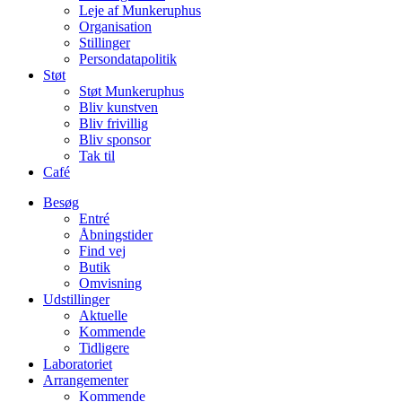
Leje af Munkeruphus
Organisation
Stillinger
Persondatapolitik
Støt
Støt Munkeruphus
Bliv kunstven
Bliv frivillig
Bliv sponsor
Tak til
Café
Besøg
Entré
Åbningstider
Find vej
Butik
Omvisning
Udstillinger
Aktuelle
Kommende
Tidligere
Laboratoriet
Arrangementer
Kommende