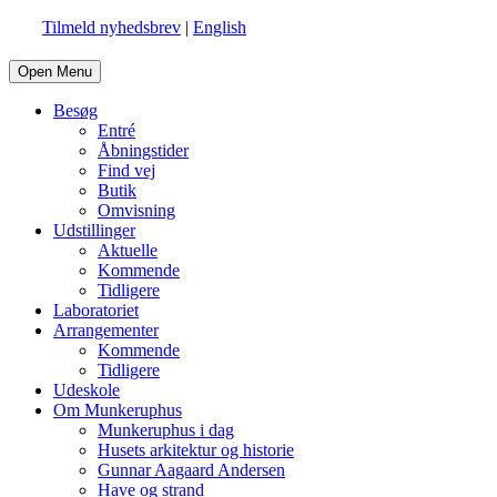
Tilmeld nyhedsbrev
|
English
Open Menu
Besøg
Entré
Åbningstider
Find vej
Butik
Omvisning
Udstillinger
Aktuelle
Kommende
Tidligere
Laboratoriet
Arrangementer
Kommende
Tidligere
Udeskole
Om Munkeruphus
Munkeruphus i dag
Husets arkitektur og historie
Gunnar Aagaard Andersen
Have og strand