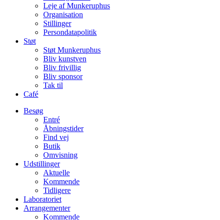
Leje af Munkeruphus
Organisation
Stillinger
Persondatapolitik
Støt
Støt Munkeruphus
Bliv kunstven
Bliv frivillig
Bliv sponsor
Tak til
Café
Besøg
Entré
Åbningstider
Find vej
Butik
Omvisning
Udstillinger
Aktuelle
Kommende
Tidligere
Laboratoriet
Arrangementer
Kommende