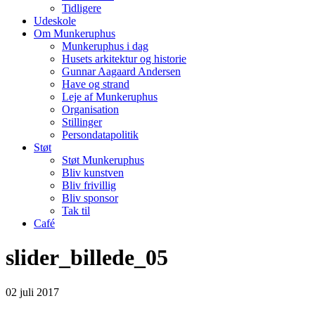
Tidligere
Udeskole
Om Munkeruphus
Munkeruphus i dag
Husets arkitektur og historie
Gunnar Aagaard Andersen
Have og strand
Leje af Munkeruphus
Organisation
Stillinger
Persondatapolitik
Støt
Støt Munkeruphus
Bliv kunstven
Bliv frivillig
Bliv sponsor
Tak til
Café
slider_billede_05
02
juli
2017