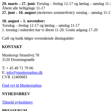
29. marts – 27. juni:
Torsdag – fredag 12-17 og lørdag – søndag 11-
Åbent alle helligdage 11-17
27. juni – 10. august
(skolernes sommerferie): onsdag – søndag 11-1
10. august – 1. november:
Torsdag – fredag 12-17 og lørdag – søndag 11-17
1. torsdag i måneden har vi åbent 11-20. Gratis adgang 17-20
Café og butik følger ovenstående åbningstider
KONTAKT
Munkerup Strandvej 78
3120 Dronningmølle
T: + 45 49 71 79 06
E:
info@munkeruphus.dk
CVR 12469683
Find vej til Munkeruphus
NYHEDSBREV
Tilmeld nyhedsbrev
PRESSERUM