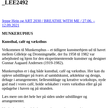
_LEE2492
Jeppe Hein og ART 2030 / BREATHE WITH ME / 27.06. –
12.09.2021
MUNKERUPHUS
Kunsthal, café og væksthus
Velkommen til Munkeruphus – et tidligere kunstnerhjem ud til havet
mellem Gilleleje og Dronningmølle, der fra 1958 til 1982 var
arbejdssted og hjem for den eksperimenterende kunstner og designer
Gunnar Aagaard Andersen (1919-1982).
Munkeruphus er i dag både kunsthal, café og væksthus. Her kan du
opleve udstillinger på tværs af samtidskunst, arkitektur og design,
deltage i arrangementer, fællesmiddage og kreative workshops, nyde
god mad i vores café, holde selskaber i vores væksthus eller gå på
opdagelse i haven og på stranden.
Læs mere om det hele her på siden under udstillinger og
arrangementer.