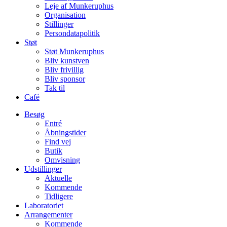
Leje af Munkeruphus
Organisation
Stillinger
Persondatapolitik
Støt
Støt Munkeruphus
Bliv kunstven
Bliv frivillig
Bliv sponsor
Tak til
Café
Besøg
Entré
Åbningstider
Find vej
Butik
Omvisning
Udstillinger
Aktuelle
Kommende
Tidligere
Laboratoriet
Arrangementer
Kommende