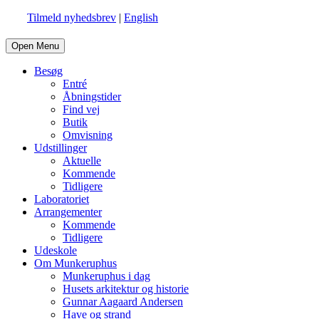
Tilmeld nyhedsbrev
|
English
Open Menu
Besøg
Entré
Åbningstider
Find vej
Butik
Omvisning
Udstillinger
Aktuelle
Kommende
Tidligere
Laboratoriet
Arrangementer
Kommende
Tidligere
Udeskole
Om Munkeruphus
Munkeruphus i dag
Husets arkitektur og historie
Gunnar Aagaard Andersen
Have og strand