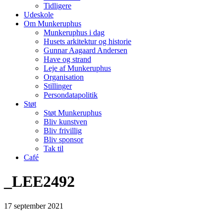
Tidligere
Udeskole
Om Munkeruphus
Munkeruphus i dag
Husets arkitektur og historie
Gunnar Aagaard Andersen
Have og strand
Leje af Munkeruphus
Organisation
Stillinger
Persondatapolitik
Støt
Støt Munkeruphus
Bliv kunstven
Bliv frivillig
Bliv sponsor
Tak til
Café
_LEE2492
17
september
2021