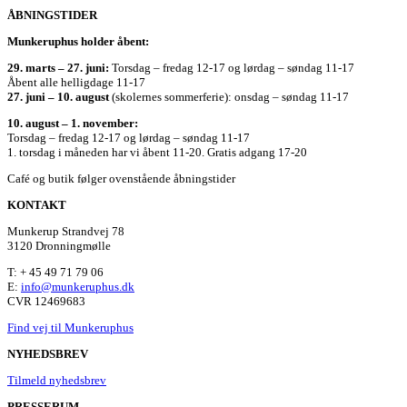
ÅBNINGSTIDER
Munkeruphus holder åbent:
29. marts – 27. juni:
Torsdag – fredag 12-17 og lørdag – søndag 11-17
Åbent alle helligdage 11-17
27. juni – 10. august
(skolernes sommerferie): onsdag – søndag 11-17
10. august – 1. november:
Torsdag – fredag 12-17 og lørdag – søndag 11-17
1. torsdag i måneden har vi åbent 11-20. Gratis adgang 17-20
Café og butik følger ovenstående åbningstider
KONTAKT
Munkerup Strandvej 78
3120 Dronningmølle
T: + 45 49 71 79 06
E:
info@munkeruphus.dk
CVR 12469683
Find vej til Munkeruphus
NYHEDSBREV
Tilmeld nyhedsbrev
PRESSERUM