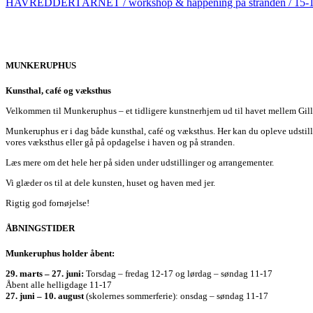
HAVREDDERTÅRNET / workshop & happening på stranden / 15-16. jun
MUNKERUPHUS
Kunsthal, café og væksthus
Velkommen til Munkeruphus – et tidligere kunstnerhjem ud til havet mellem Gill
Munkeruphus er i dag både kunsthal, café og væksthus. Her kan du opleve udstilli
vores væksthus eller gå på opdagelse i haven og på stranden.
Læs mere om det hele her på siden under udstillinger og arrangementer.
Vi glæder os til at dele kunsten, huset og haven med jer.
Rigtig god fornøjelse!
ÅBNINGSTIDER
Munkeruphus holder åbent:
29. marts – 27. juni:
Torsdag – fredag 12-17 og lørdag – søndag 11-17
Åbent alle helligdage 11-17
27. juni – 10. august
(skolernes sommerferie): onsdag – søndag 11-17