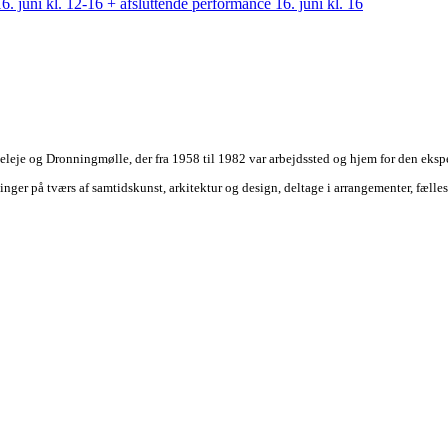
i kl. 12-16 + afsluttende performance 16. juni kl. 16
eleje og Dronningmølle, der fra 1958 til 1982 var arbejdssted og hjem for den ek
nger på tværs af samtidskunst, arkitektur og design, deltage i arrangementer, fæll