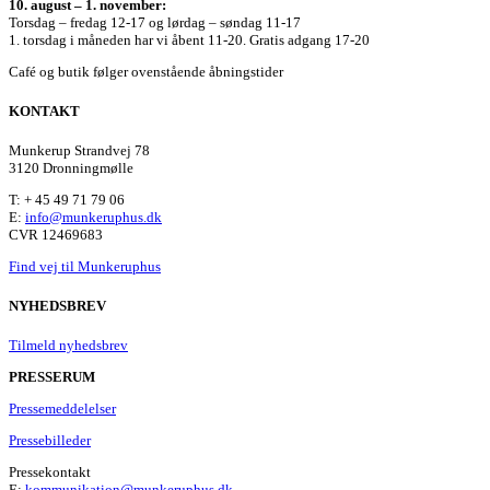
10. august – 1. november:
Torsdag – fredag 12-17 og lørdag – søndag 11-17
1. torsdag i måneden har vi åbent 11-20. Gratis adgang 17-20
Café og butik følger ovenstående åbningstider
KONTAKT
Munkerup Strandvej 78
3120 Dronningmølle
T: + 45 49 71 79 06
E:
info@munkeruphus.dk
CVR 12469683
Find vej til Munkeruphus
NYHEDSBREV
Tilmeld nyhedsbrev
PRESSERUM
Pressemeddelelser
Pressebilleder
Pressekontakt
E:
kommunikation@munkeruphus.dk